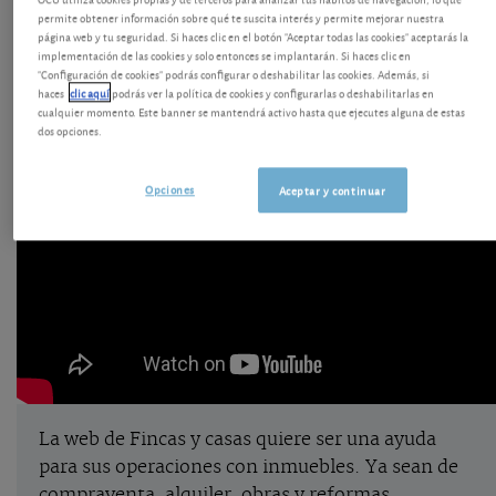
permite obtener información sobre qué te suscita interés y permite mejorar nuestra
página web y tu seguridad. Si haces clic en el botón "Aceptar todas las cookies" aceptarás la
implementación de las cookies y solo entonces se implantarán. Si haces clic en
"Configuración de cookies" podrás configurar o deshabilitar las cookies. Además, si
haces
clic aquí
podrás ver la política de cookies y configurarlas o deshabilitarlas en
cualquier momento. Este banner se mantendrá activo hasta que ejecutes alguna de estas
dos opciones.
Opciones
Aceptar y continuar
La web de Fincas y casas quiere ser una ayuda
para sus operaciones con inmuebles. Ya sean de
compraventa, alquiler, obras y reformas,