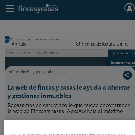
Artículo
Tiempo de lectura: 2 min.
Publicado el
15 septiembre 2022
Fincas y casas home
La web de fincas y casas le ayuda a ahorrar
y gestionar inmuebles
Repasamos en este video lo que puede encontrar en
la web de Fincas y casas. Aprovéchela al máximo.
OCU utiliza cookies propias y de terceros para analizar tus hábitos de navegación, lo que