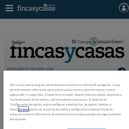
Análisis
Tiempo de lectura: 6 min.
Publicado el
08 enero 2019
Logo OCU inmobiliario
Responsabilidad del notario en donación
OCU utiliza cookies propias y de terceros para analizar tus hábitos de navegación, lo que
permite obtener información sobre qué te suscita interés y permite mejorar nuestra
Hacienda comunicó que la exención no era aplicable
página web y tu seguridad. Si haces clic en el botón "Aceptar todas las cookies" aceptarás la
y reclamó 250.000 euros al donatario. Este reclama
implementación de las cookies y solo entonces se implantarán. Si haces clic en
al notario por supuesta negligencia.
"Configuración de cookies" podrás configurar o deshabilitar las cookies. Además, si
haces
clic aquí
podrás ver la política de cookies y configurarlas o deshabilitarlas en
cualquier momento. Este banner se mantendrá activo hasta que ejecutes alguna de estas
dos opciones.