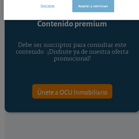
Opciones
Aceptar y continuar
Contenido premium
Debe ser suscriptor para consultar este
contenido. ¡Disfrute ya de nuestra oferta
promocional!
Únete a OCU Inmobiliario