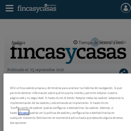
Análisis
Tiempo de lectura: 2 min.
Publicado el
05 septiembre 2018
Logo OCU inmobiliario
Consejos de estrategia para el patrimonio
OCU utiliza cookies propias y de terceros para analizar tus hábitos de navegación, lo que
permite obtener información sobre qué te suscita interés y permite mejorar nuestra
Vea un modelo de distribución del patrimonio global
página web y tu seguridad. Si haces clic en el botón "Aceptar todas las cookies" aceptarás la
en forma de carteras que acumulan una rentabilidad
implementación de las cookies y solo entonces se implantarán. Si haces clic en
muy elevada en el largo plazo. Cambios recientes
"Configuración de cookies" podrás configurar o deshabilitar las cookies. Además, si
para adaptarse a la evolución actual.
haces
clic aquí
podrás ver la política de cookies y configurarlas o deshabilitarlas en
cualquier momento. Este banner se mantendrá activo hasta que ejecutes alguna de estas
dos opciones.