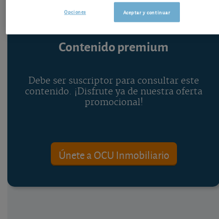
Opciones
Aceptar y continuar
Contenido premium
Debe ser suscriptor para consultar este
contenido. ¡Disfrute ya de nuestra oferta
promocional!
Únete a OCU Inmobiliario