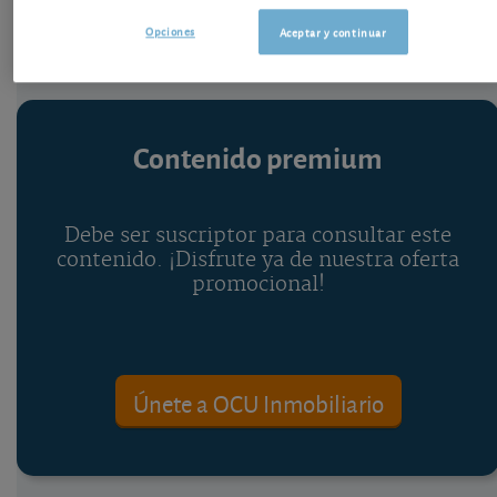
Opciones
Aceptar y continuar
Contenido premium
Debe ser suscriptor para consultar este
contenido. ¡Disfrute ya de nuestra oferta
promocional!
Únete a OCU Inmobiliario