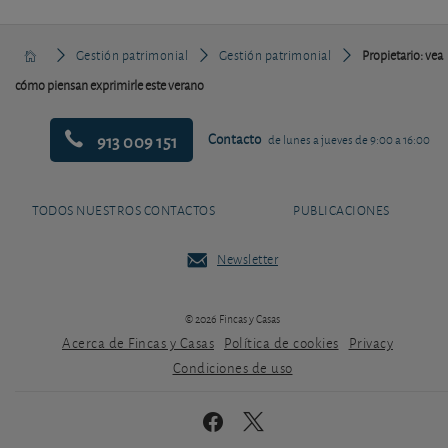
Gestión patrimonial
Gestión patrimonial
Propietario: vea
cómo piensan exprimirle este verano
913 009 151
Contacto
de lunes a jueves de 9:00 a 16:00
TODOS NUESTROS CONTACTOS
PUBLICACIONES
Newsletter
© 2026 Fincas y Casas
Acerca de Fincas y Casas
Política de cookies
Privacy
Condiciones de uso