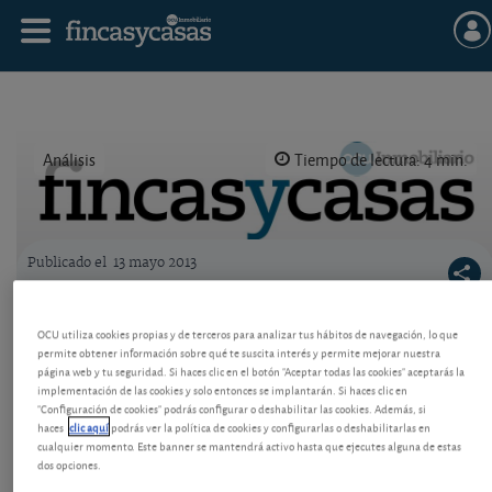
Análisis
Tiempo de lectura: 4 min.
Publicado el
13 mayo 2013
Logo OCU inmobiliario
Propietario: vea cómo piensan exprimirle
OCU utiliza cookies propias y de terceros para analizar tus hábitos de navegación, lo que
este verano
permite obtener información sobre qué te suscita interés y permite mejorar nuestra
página web y tu seguridad. Si haces clic en el botón "Aceptar todas las cookies" aceptarás la
Si quiere vender o poner en alquiler su piso, deberá
implementación de las cookies y solo entonces se implantarán. Si haces clic en
hacer frente a nuevas exigencias legales y nuevos
"Configuración de cookies" podrás configurar o deshabilitar las cookies. Además, si
gastos. En nombre del consumidor cada día se
haces
clic aquí
podrás ver la política de cookies y configurarlas o deshabilitarlas en
cualquier momento. Este banner se mantendrá activo hasta que ejecutes alguna de estas
aprieta un poco más la tuerca a los propios
dos opciones.
interesados.