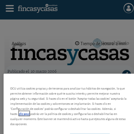
Análisis
Tiempo de lectura: 2 min.
Publicado el
10 marzo 2006
Logo OCU inmobiliario
Acciones y fondos del sector constructor e
OCU utiliza cookies propias y de terceros para analizar tus hábitos de navegación, lo que
inmobiliario
permite obtener información sobre qué te suscita interés y permite mejorar nuestra
página web y tu seguridad. Si haces clic en el botón "Aceptar todas las cookies" aceptarás la
implementación de las cookies y solo entonces se implantarán. Si haces clic en
Noticias breves de los principales actores de un
"Configuración de cookies" podrás configurar o deshabilitar las cookies. Además, si
sector siempre en movimiento.
haces
clic aquí
podrás ver la política de cookies y configurarlas o deshabilitarlas en
cualquier momento. Este banner se mantendrá activo hasta que ejecutes alguna de estas
dos opciones.