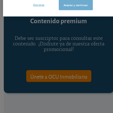
Opciones
Aceptar y continuar
Contenido premium
Debe ser suscriptor para consultar este
contenido. ¡Disfrute ya de nuestra oferta
promocional!
Únete a OCU Inmobiliario