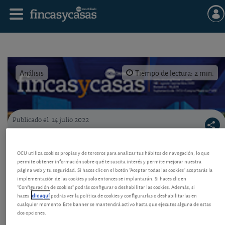
Análisis
Tiempo de lectura: 2 min.
Publicado el
14 julio 2022
Portada de Fincas y casas 102
Consulte ya el número 102 de Fincas y casas
OCU utiliza cookies propias y de terceros para analizar tus hábitos de navegación, lo que
permite obtener información sobre qué te suscita interés y permite mejorar nuestra
Más de 15 contenidos de OCU Inmobiliario con
página web y tu seguridad. Si haces clic en el botón "Aceptar todas las cookies" aceptarás la
consejos concretos para lograr ahorros en sus
implementación de las cookies y solo entonces se implantarán. Si haces clic en
inmuebles, en compra, alquiler, comunidad de
"Configuración de cookies" podrás configurar o deshabilitar las cookies. Además, si
propietarios, impuestos. Vea por ejemplo el
haces
clic aquí
podrás ver la política de cookies y configurarlas o deshabilitarlas en
contenido sobre el cohousing.
cualquier momento. Este banner se mantendrá activo hasta que ejecutes alguna de estas
dos opciones.