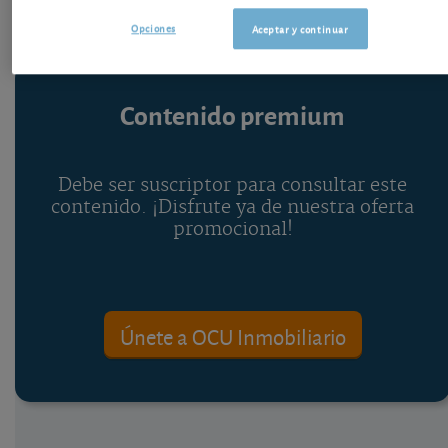
Opciones
Aceptar y continuar
Contenido premium
Debe ser suscriptor para consultar este
contenido. ¡Disfrute ya de nuestra oferta
promocional!
Únete a OCU Inmobiliario