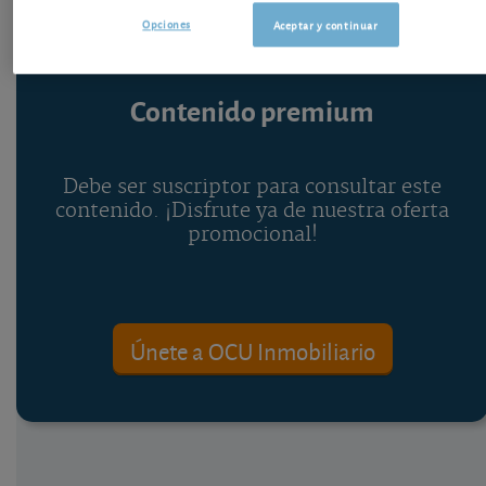
Opciones
Aceptar y continuar
Contenido premium
Debe ser suscriptor para consultar este
contenido. ¡Disfrute ya de nuestra oferta
promocional!
Únete a OCU Inmobiliario