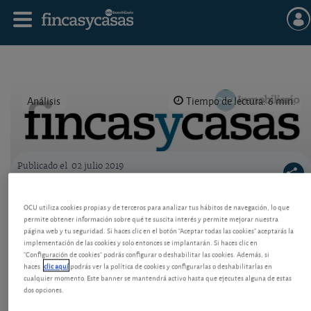
Análisis
Tiempo de lectura: 6 min.
Publicado el
02 julio 2019
Logo OCU inmobiliario
Acudir a una agencia de alquiler seguro o
OCU utiliza cookies propias y de terceros para analizar tus hábitos de navegación, lo que
garantizado
permite obtener información sobre qué te suscita interés y permite mejorar nuestra
página web y tu seguridad. Si haces clic en el botón "Aceptar todas las cookies" aceptarás la
Qué garantizan y cuánto cobran las agencias para
implementación de las cookies y solo entonces se implantarán. Si haces clic en
"Configuración de cookies" podrás configurar o deshabilitar las cookies. Además, si
arrendadores. En qué consiste su "seguridad" o su
haces
clic aquí
podrás ver la política de cookies y configurarlas o deshabilitarlas en
"garantía". Mejores alternativas.
cualquier momento. Este banner se mantendrá activo hasta que ejecutes alguna de estas
dos opciones.