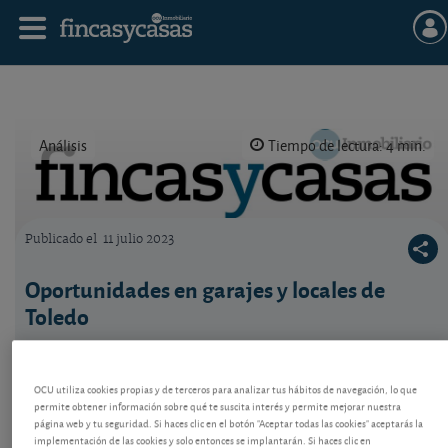
Análisis
Tiempo de lectura: 4 min.
Publicado el
11 julio 2023
Logo OCU inmobiliario
Oportunidades en garajes y locales de
Toledo
Hágase una idea de precios y rentabilidades de las
plazas de garaje y locales comerciales de Toledo, en
venta y alquiler.
OCU utiliza cookies propias y de terceros para analizar tus hábitos de navegación, lo que
permite obtener información sobre qué te suscita interés y permite mejorar nuestra
página web y tu seguridad. Si haces clic en el botón "Aceptar todas las cookies" aceptarás la
implementación de las cookies y solo entonces se implantarán. Si haces clic en