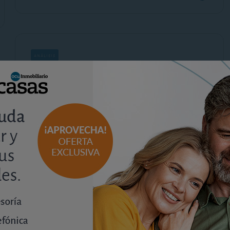
análisis
Precios de vivienda y mejores
barrios: Huesca
miércoles, 9 de enero de 2013
Vea los barrios preferidos para vivir en Huesca,
sus dotaciones y precios, para compra y alquiler
de vivienda y plazas de garaje.
Consultar el análisis