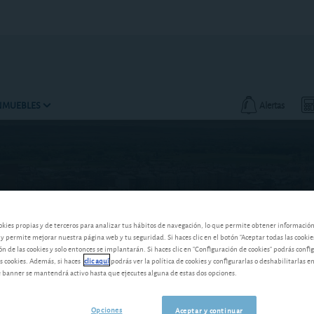
INMUEBLES
Alertas
okies propias y de terceros para analizar tus hábitos de navegación, lo que permite obtener informació
 y permite mejorar nuestra página web y tu seguridad. Si haces clic en el botón "Aceptar todas las cookie
 de las cookies y solo entonces se implantarán. Si haces clic en "Configuración de cookies" podrás confi
s cookies. Además, si haces
clic aquí
podrás ver la política de cookies y configurarlas o deshabilitarlas e
banner se mantendrá activo hasta que ejecutes alguna de estas dos opciones.
Opciones
Aceptar y continuar