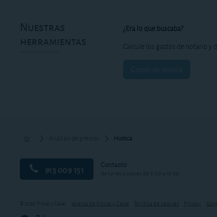
Nuestras
¿Era lo que buscaba?
herramientas
Calcule los gastos de notario y d
Gastos de notaría
Análisis de precios
Huesca
Contacto
913 009 151
de lunes a jueves de 9:00 a 16:00
© 2026 Fincas y Casas
Acerca de Fincas y Casas
Política de cookies
Privacy
Cond