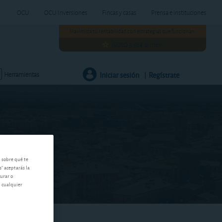
OCU
OCU Inversiones
Fincas y casas
Prensa e instituciones
Maximiza tu rentabilidad con estrategias que funcionan.
¡SOLO 5,98€ al mes!
Iniciar sesión
Regístrate
Herramientas
|
n sobre qué te
s" aceptarás la
gurar o
n cualquier