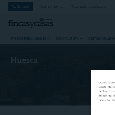
Contacto
Qué le ofrecemos
Todos nuestros contactos
PRECIOS POR CIUDADES
COMPRAVENTA
GESTIONAR LOS 
Huesca
OCU utiliza co
suscita interés
implementación
deshabilitar la
momento. Este 