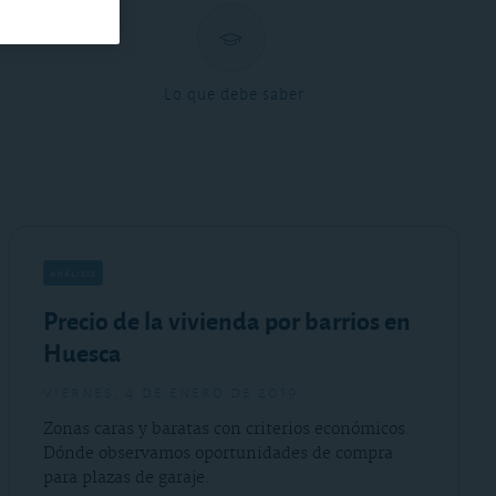
Lo que debe saber
análisis
Precio de la vivienda por barrios en
Huesca
viernes, 4 de enero de 2019
Zonas caras y baratas con criterios económicos.
Dónde observamos oportunidades de compra
para plazas de garaje.