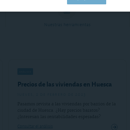
Nuestras herramientas
análisis
Precios de las viviendas en Huesca
jueves, 2 de febrero de 2023
Pasamos revista a las viviendas por barrios de la
ciudad de Huesca. ¿Hay precios baratos?
¿Interesan las rentabilidades esperadas?
Consultar el análisis