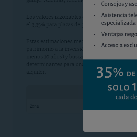
garaje. Además, tenemos en cuenta los gastos
Los valores razonables de compra se obtienen d
el 3,35% para plazas de garaje (por su menor ta
Estas estimaciones medias no deberían sustitu
patrimonio a la inversión en inmuebles. Reco
menos 10 años) y buscando un equilibrio y dive
determinantes para una decisión de inversión,
alquiler.
precio, re
Zona