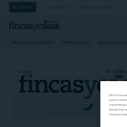
Contacto
Qué le ofrecemos
Todos nuestros contactos
PRECIOS POR CIUDADES
COMPRAVENTA
GESTIONAR LOS 
Análisis
Tiempo d
OCU utiliza co
suscita interés
implementación
deshabilitar la
momento. Este 
Logo OCU inmobiliario