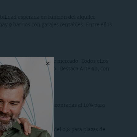
ilidad esperada en función del alquiler
hay 9 barrios con garajes rentables. Entre ellos
a realizar el estudio de mercado. Todos ellos
inversión de este tipo. Destaca Arteixo, con
mogéneas en oferta, descontadas al 10% para
viviendas y locales, y del 0,8 para plazas de