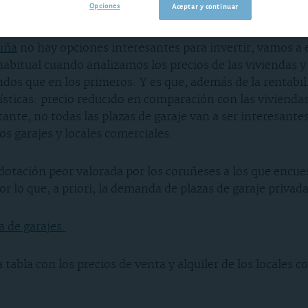
Opciones
Aceptar y continuar
uña
no hay opciones interesantes para invertir, vamos a ec
abitual cuando analizamos los precios de las viviendas y
dos que en los primeros. Y es que, además de la rentabil
rísticas: precio reducido en comparación con las vivien
te, no todas las plazas de garaje van a ser interesantes. 
s garajes y locales comerciales.
 dotación peor valorada por los coruñeses a los que enc
por lo que, a priori, la demanda de plazas de garaje privad
 de garajes.
tabla con los precios de venta y alquiler de los locales c