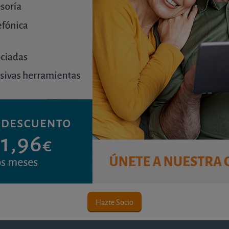
 de adquisición del inmueble.
e la capitalización de las rentas netas de alquiler, usan
sa de riesgo).
ir al análisis de mercado individual que cada uno debe h
rdemos que cualquier inversión en inmuebles debe afronta
rsificación en el conjunto de su patrimonio. El precio o l
 pues puede ser que los precios sean bajos por ser zona
nta y rentabilidad de los garajes en la coruñ
Compra (1)
Alquiler (2)
Hazte Socio