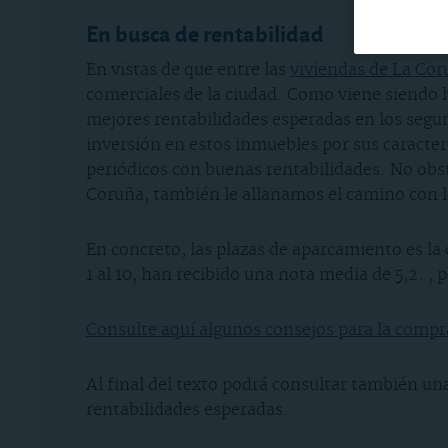
En busca de rentabilidad
En vistas de que entre las
viviendas de La Cor
comerciales de la ciudad. Como viene siendo h
mejores rentabilidades esperadas en los segun
inversión en estos inmuebles por sus caracte
periódicos con buenas rentabilidades. No obstan
Coruña, también le allanamos el camino con lo
En concreto, las plazas de aparcamiento es la
1 al 10, han recibido una nota media de 5,2. , 
Consulte aquí algunos consejos para la compra
Al final del texto podrá consultar también una 
rentabilidades esperadas.