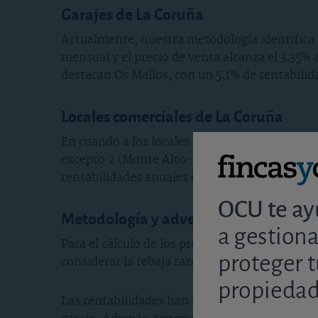
Garajes de La Coruña
Actualmente, nuestra metodología identifica 
mensual y el precio de venta alcanza el 3,35% 
destacan Os Mallos, con un 5,1% de rentabilid
Locales comerciales de La Coruña
En cuando a los locales comerciales, hemos enc
excepto 2 (Monte Alto-Zalaeta y Someso-Matog
rentabilidades anuales del 8,6%, un alquiler
Metodología y advertencias
Para el cálculo de los precios medios de mer
considerar la rebaja razonable que se puede o
Las rentabilidades han sido calculadas utiliza