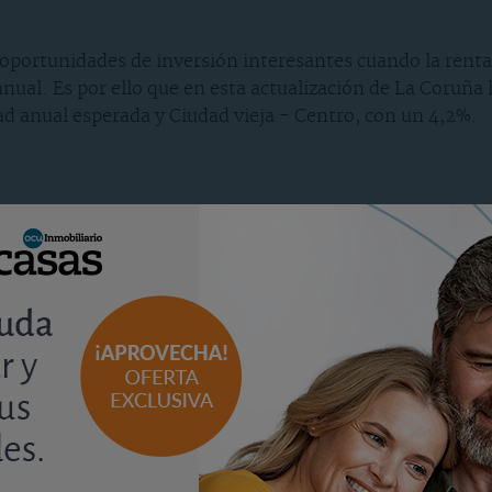
oportunidades de inversión interesantes cuando la rentab
anual. Es por ello que en esta actualización de La Coruña 
ad anual esperada y Ciudad vieja - Centro, con un 4,2%.
ontrado 12 barrios en los que había suficiente oferta par
rande), superaban el 4,6% anual que exigimos para una 
 medio de 565 €/m2 y 567.500€/m2 de precio de venta.
cado se ha tenido en cuenta la valoración de muestras ho
btener mediante la negociación en la actualidad.
ndo un coeficiente de ocupación del inmueble del 0,7 para 