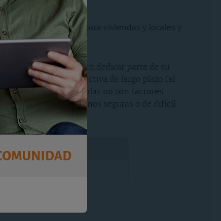
do como tipos el 4,6% para viviendas y locales y
acer si está pensando en dedicar parte de su
rse desde una perspectiva de largo plazo (al
a rentabilidad por sí solas no son factores
s poco demandadas, menos seguras o de difícil
a
Rentabilidad (3)