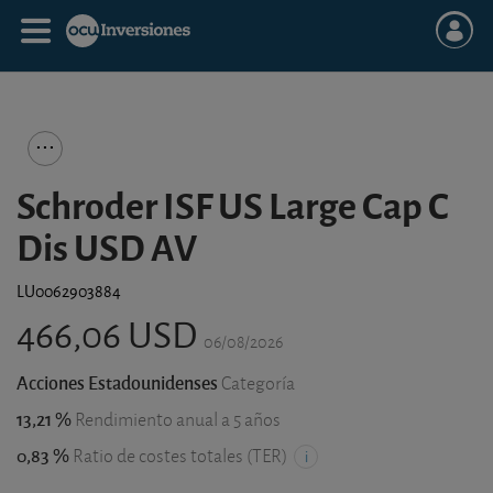
Schroder ISF US Large Cap C
Dis USD AV
LU0062903884
466,06 USD
06/08/2026
Acciones Estadounidenses
Categoría
13,21 %
Rendimiento anual a 5 años
0,83 %
Ratio de costes totales (TER)