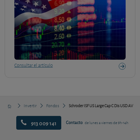
Consultar el artículo
Invertir
Fondos
Schroder ISF US Large Cap C Dis USD AV
913 009 141
Contacto
de lunes a viernes de 9h-14h