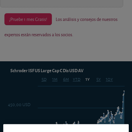
¡Pruebe 1 mes Gratis!
Los análisis y consejos de nuestros
expertos están reservados a los socios.
Schroder ISF US Large Cap C Dis USD AV
5d
1m
6m
ytd
5y
10y
1y
450,00 USD
425,00 USD