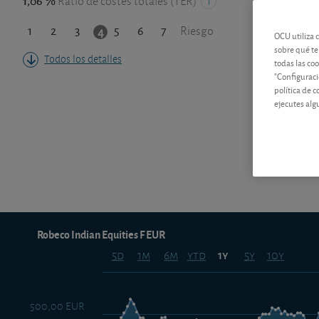
1,06 %
Ratio de costes totales (TER)
1
2
3
5
6
7
4
Riesgo
OCU utiliza 
sobre qué te
Todos los detalles
todas las co
"Configuraci
política de 
ejecutes alg
Robeco Indian Equities F EUR
5d
1m
6m
ytd
5y
10y
1y
500,00 EUR