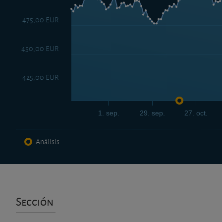
475,00 EUR
450,00 EUR
425,00 EUR
1. sep.
29. sep.
27. oct.
Análisis
Sección