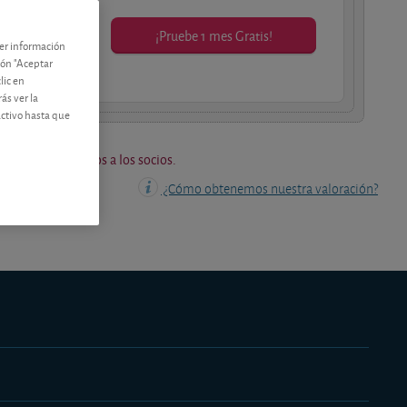
¡Pruebe 1 mes Gratis!
ner información
os socios.
tón "Aceptar
lic en
ás ver la
activo hasta que
os están reservados a los socios.
¿Cómo obtenemos nuestra valoración?