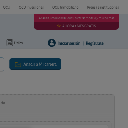
OCU
OCU Inversiones
OCU Inmobiliario
Prensa e instituciones
Análisis, recomendaciones, carteras modelo y mucho más
AHORA 1 MES GRATIS
Iniciar sesión
Regístrate
Útiles
|
Añadir a Mi cartera
ría