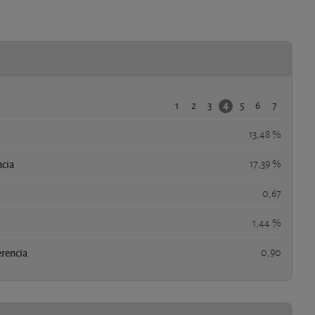
1
2
3
5
6
7
4
13,48 %
ncia
17,39 %
0,67
1,44 %
erencia
0,90