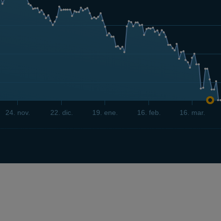
24. nov.
22. dic.
19. ene.
16. feb.
16. mar.