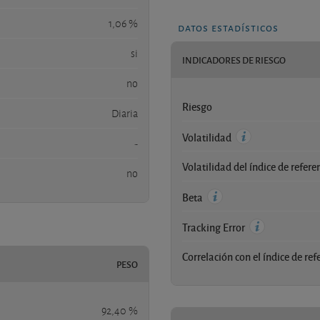
1,06 %
datos estadísticos
si
INDICADORES DE RIESGO
no
Riesgo
Diaria
Volatilidad
-
Volatilidad del índice de refere
no
Beta
Tracking Error
Correlación con el índice de ref
PESO
92,40 %