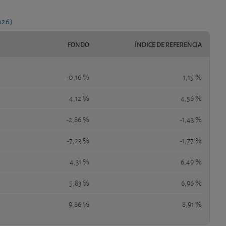
026)
FONDO
ÍNDICE DE REFERENCIA
-0,16 %
1,15 %
4,12 %
4,56 %
-2,86 %
-1,43 %
-7,23 %
-1,77 %
4,31 %
6,49 %
5,83 %
6,96 %
9,86 %
8,91 %