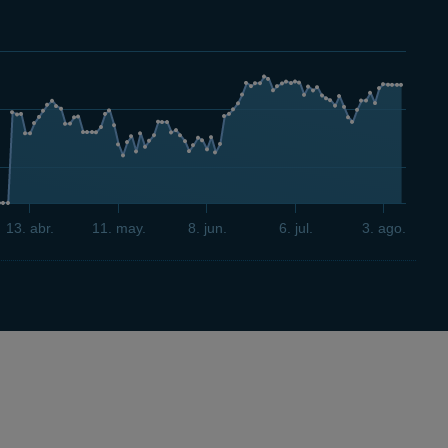
13. abr.
11. may.
8. jun.
6. jul.
3. ago.