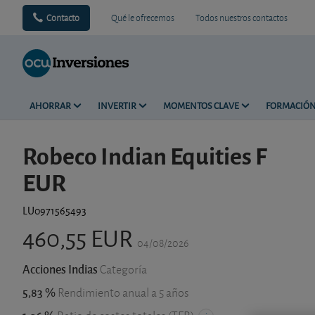
Contacto
Qué le ofrecemos
Todos nuestros contactos
AHORRAR
INVERTIR
MOMENTOS CLAVE
FORMACIÓ
Robeco Indian Equities F
EUR
LU0971565493
460,55 EUR
04/08/2026
Acciones Indias
Categoría
5,83 %
Rendimiento anual a 5 años