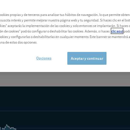
contenido premium
cookies propias y de terceros para analizar tus hábitos de navegación, lo que permite obte
Los análisis y consejos de nuestros expertos están reservados a l
 suscita interés y permite mejorar nuestra página web y tu seguridad. Si haces clic en el bo
okies" aceptarás la implementación de las cookies y solo entonces se implantarán. Si haces c
ón de cookies" podrás configurar o deshabilitar las cookies. Además, si haces
clic aquí
podr
cookies y configurarlas o deshabilitarlas en cualquier momento. Este banner se mantendrá 
una de estas dos opciones.
¡Pruebe 1 mes Gratis!
Los análisis y consejos de nuestros expert
Opciones
Aceptar y continuar