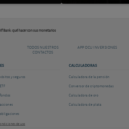
lf Bank: qué hacer con sus monetarios
TODOS NUESTROS
APP OCU INVERSIONES
CONTACTOS
ES
CALCULADORAS
sitos y seguros
Calculadora de la pensión
ETF
Conversor de criptomonedas
fondos
Calculadora de oro
acciones
Calculadora de plata
obligaciones
ondiciones de uso