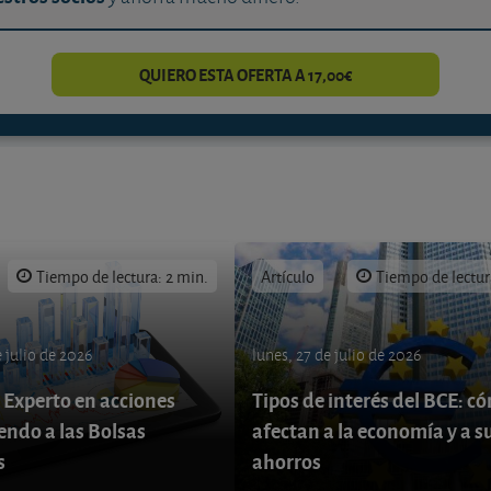
QUIERO ESTA OFERTA A 17,00€
Tiempo de lectura: 2 min.
Artículo
Tiempo de lectur
 julio de 2026
lunes, 27 de julio de 2026
 Experto en acciones
Tipos de interés del BCE: c
endo a las Bolsas
afectan a la economía y a s
s
ahorros