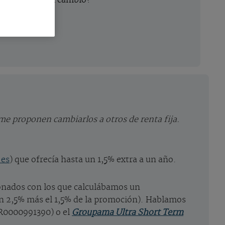
rece la pena el cambio?
me proponen cambiarlos a otros de renta fija.
.es
) que ofrecía hasta un 1,5% extra a un año.
ionados con los que calculábamos un
un 2,5% más el 1,5% de la promoción). Hablamos
R0000991390) o el
Groupama Ultra Short Term