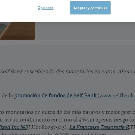
renta fija con más costes y riesgos. ¿Me
Opciones
Aceptar y continuar
 Self Bank suscribiendo dos monetarios en euros. Ahora 
 de la
promoción de fondos de Self Bank
(
www.selfbank
ndos monetarios en euros de los más baratos y mejor gest
ir así un rendimiento en torno al 4% sin apenas riesgo (
ixed Inc NC
(LU0080237943),
La Francaise Tresorerie R
(F
 los dos primeros y del 0,39% anual el último.