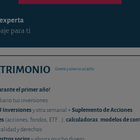
 experta
aje para ti
ATRIMONIO
Únete y ahorra un 35%
urante el primer año!
diario tus inversiones.
U Inversiones
Suplemento de Acciones
y otra semanal +
.
es
calculadoras
modelos de con
(acciones, fondos, ETF...),
,
calidad y derechos.
stros socios
y ahorra mucho dinero.