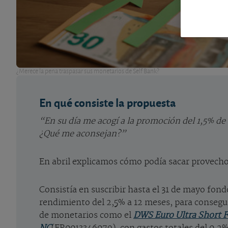
¿Merece la pena traspasar sus monetarios de Self Bank?
En qué consiste la propuesta
“En su día me acogí a la promoción del 1,5% de
¿Qué me aconsejan?”
En abril explicamos cómo podía sacar provecho
Consistía en suscribir hasta el 31 de mayo fo
rendimiento del 2,5% a 12 meses, para consegu
de monetarios como el
DWS Euro Ultra Short F
NC
(FR0013346079), con gastos totales del 0,2%