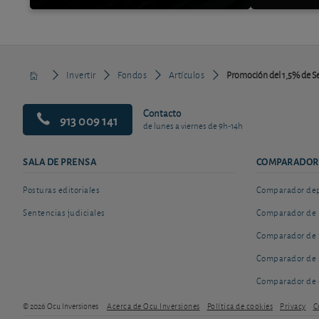
Invertir
Fondos
Artículos
Promoción del 1,5% de Se
Contacto
913 009 141
de lunes a viernes de 9h-14h
SALA DE PRENSA
COMPARADOR
Posturas editoriales
Comparador depó
Sentencias judiciales
Comparador de 
Comparador de 
Comparador de 
Comparador de 
© 2026 Ocu Inversiones
Acerca de Ocu Inversiones
Política de cookies
Privacy
C