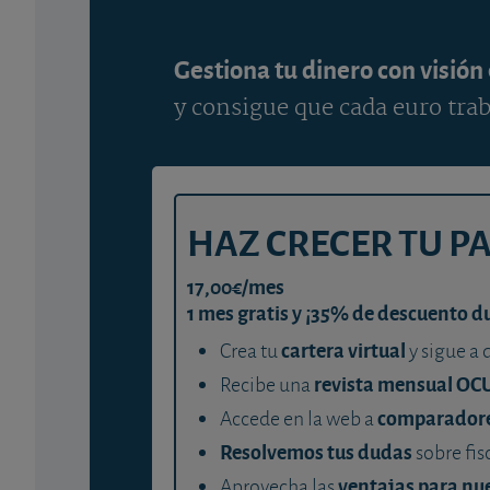
Gestiona tu dinero con visión
y consigue que cada euro trab
HAZ CRECER TU P
17,00€/mes
1 mes gratis y ¡35% de descuento d
cartera virtual
Crea tu
y sigue a 
revista mensual OC
Recibe una
comparador
Accede en la web a
Resolvemos tus dudas
sobre fis
ventajas para nue
Aprovecha las