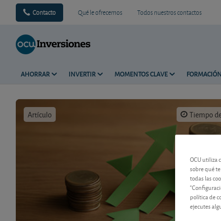
Contacto
Qué le ofrecemos
Todos nuestros contactos
AHORRAR
INVERTIR
MOMENTOS CLAVE
FORMACIÓ
Artículo
Tiempo de 
OCU utiliza 
sobre qué te
todas las co
"Configuraci
política de 
ejecutes alg