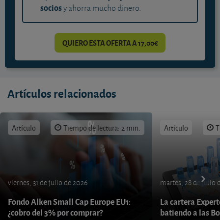
socios
y ahorra mucho dinero.
QUIERO ESTA OFERTA A 17,00€
Artículos relacionados
Artículo
Tiempo de lectura: 2 min.
Artículo
T
viernes, 31 de julio de 2026
martes, 28 de julio 
Fondo Alken Small Cap Europe EU1:
La cartera Expert
¿cobro del 3% por comprar?
batiendo a las B