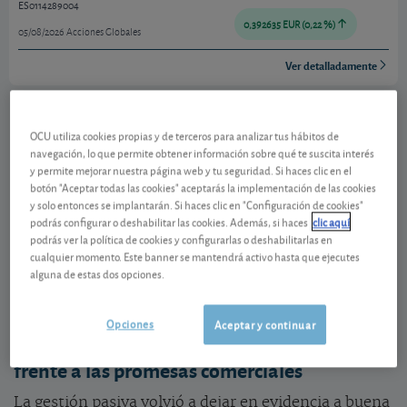
ES0114289004
0,392635 EUR (0,22 %)
05/08/2026 Acciones Globales
Ver detalladamente
¿Gestion pasiva o activa?
OCU utiliza cookies propias y de terceros para analizar tus hábitos de
navegación, lo que permite obtener información sobre qué te suscita interés
Una de las primeras decisiones a las que se enfrenta
y permite mejorar nuestra página web y tu seguridad. Si haces clic en el
un inversor a la hora de elegir un fondo es si se
botón "Aceptar todas las cookies" aceptarás la implementación de las cookies
decanta por fondos de gestión pasiva que se limitan
y solo entonces se implantarán. Si haces clic en "Configuración de cookies"
podrás configurar o deshabilitar las cookies. Además, si haces
clic aquí
a replicar un índice (habitualmente ETF), o se fía del
podrás ver la política de cookies y configurarlas o deshabilitarlas en
buen hacer y olfato de gestores que aportan su saber
cualquier momento. Este banner se mantendrá activo hasta que ejecutes
hacer en la selección de la cartera ¿Adivina quién se
alguna de estas dos opciones.
llevó el gato al agua en 2025?
Opciones
Aceptar y continuar
Informe SPIVA: la realidad del mercado
frente a las promesas comerciales
La gestión pasiva volvió a dejar en evidencia a buena