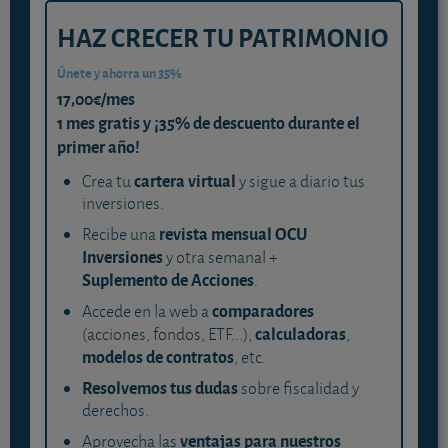
HAZ CRECER TU PATRIMONIO
Únete y ahorra un 35%
17,00€/mes
1 mes gratis y ¡35% de descuento durante el
primer año!
cartera virtual
Crea tu
y sigue a diario tus
inversiones.
revista mensual OCU
Recibe una
Inversiones
y otra semanal +
Suplemento de Acciones
.
comparadores
Accede en la web a
calculadoras
(acciones, fondos, ETF...),
,
modelos de contratos
, etc.
Resolvemos tus dudas
sobre fiscalidad y
derechos.
ventajas para nuestros
Aprovecha las