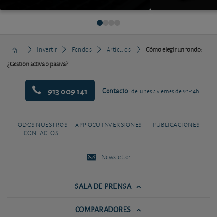
Invertir
Fondos
Artículos
Cómo elegir un fondo:
¿Gestión activa o pasiva?
913 009 141
Contacto
de lunes a viernes de 9h-14h
TODOS NUESTROS
APP OCU INVERSIONES
PUBLICACIONES
CONTACTOS
Newsletter
SALA DE PRENSA
COMPARADORES