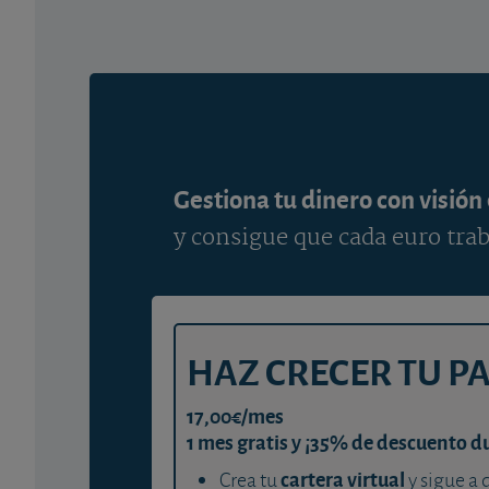
Gestiona tu dinero con visión
y consigue que cada euro trab
HAZ CRECER TU P
17,00€/mes
1 mes gratis y ¡35% de descuento d
cartera virtual
Crea tu
y sigue a 