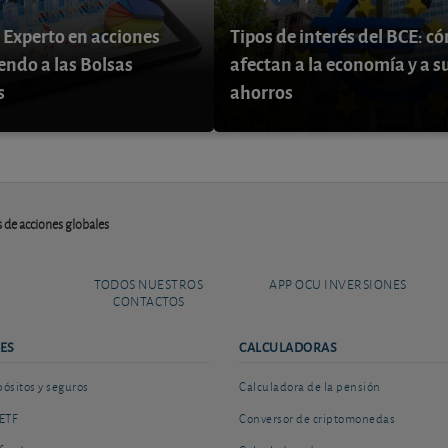
 Experto en acciones
Tipos de interés del BCE: c
endo a las Bolsas
afectan a la economía y a s
s
ahorros
 de acciones globales
TODOS NUESTROS
APP OCU INVERSIONES
CONTACTOS
ES
CALCULADORAS
sitos y seguros
Calculadora de la pensión
ETF
Conversor de criptomonedas