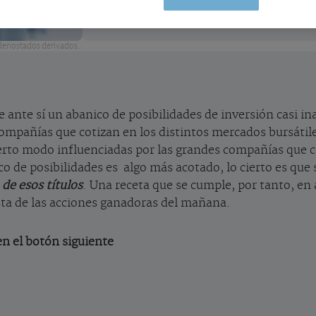
s denostados derivados.
e ante sí un abanico de posibilidades de inversión casi i
compañías que cotizan en los distintos mercados bursátile
ierto modo influenciadas por las grandes compañías que co
o de posibilidades es algo más acotado, lo cierto es que
 de esos títulos
. Una receta que se cumple, por tanto, e
sta de las acciones ganadoras del mañana.
 en el botón siguiente