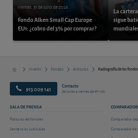
viernes, 31 de julio de 2026
La cartera
Fondo Alken Small Cap Europe
sigue bati
EU1: ¿cobro del 3% por comprar?
mundiale
Invertir
Fondos
Artículos
Radiografía de los fondos
Contacto
913 009 141
de lunes a viernes de 9h-14h
SALA DE PRENSA
COMPARADOR
Posturas editoriales
Comparador depó
Sentencias judiciales
Comparador de 