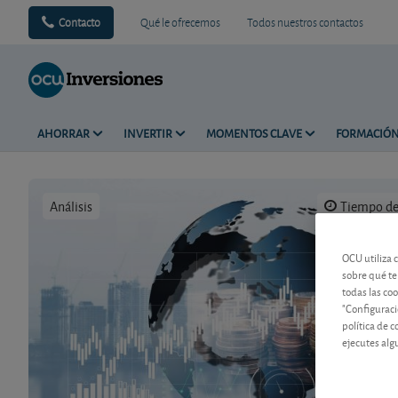
Contacto
Qué le ofrecemos
Todos nuestros contactos
AHORRAR
INVERTIR
MOMENTOS CLAVE
FORMACIÓ
Análisis
Tiempo de 
OCU utiliza 
sobre qué te
todas las co
"Configuraci
política de 
ejecutes alg