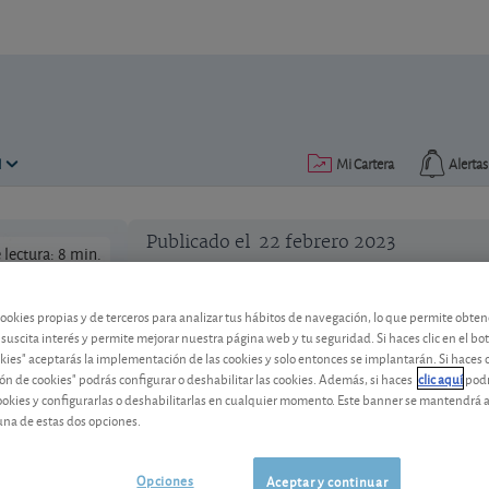
N
Mi Cartera
Alertas
Publicado el
22 febrero 2023
lectura: 8 min.
cookies propias y de terceros para analizar tus hábitos de navegación, lo que permite obte
 suscita interés y permite mejorar nuestra página web y tu seguridad. Si haces clic en el bo
okies" aceptarás la implementación de las cookies y solo entonces se implantarán. Si haces c
Radiografía de los fondos de
ón de cookies" podrás configurar o deshabilitar las cookies. Además, si haces
clic aquí
podr
cookies y configurarlas o deshabilitarlas en cualquier momento. Este banner se mantendrá 
Ponemos la lupa en los mejores fondos d
una de estas dos opciones.
saber cuáles son las compañías por las
Opciones
Aceptar y continuar