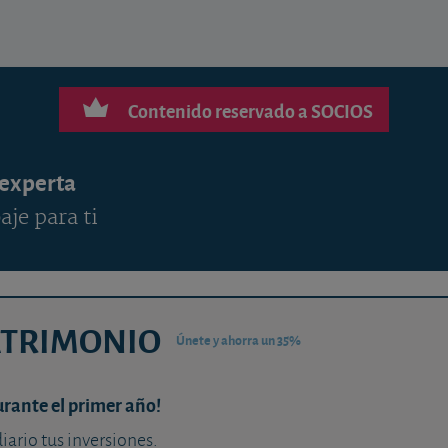
Contenido reservado a SOCIOS
 experta
aje para ti
ATRIMONIO
Únete y ahorra un 35%
urante el primer año!
diario tus inversiones.