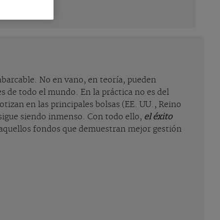
nabarcable. No en vano, en teoría, pueden
s de todo el mundo. En la práctica no es del
tizan en las principales bolsas (EE. UU., Reino
 sigue siendo inmenso. Con todo ello,
el éxito
n aquellos fondos que demuestran mejor gestión