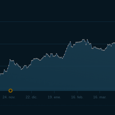
24. nov.
22. dic.
19. ene.
16. feb.
16. mar.