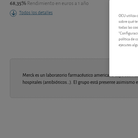
68,35%
Rendimiento en euros a 1 año
Todos los detalles
OCU utiliza 
sobre qué te
todas las co
"Configuraci
política de 
ejecutes alg
Merck es un laboratorio farmacéutico americano cuya actividad
hospitales (antibióticos…). El grupo está presente asimismo e