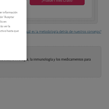
¡Pruebe 1 mes Gratis!
os socios.
ner información
tón "Aceptar
lic en
ás ver la
activo hasta que
¿Cuál es la metodología detrás de nuestros consejos?
diabetes, la virología, la inmunología y los medicamentos para