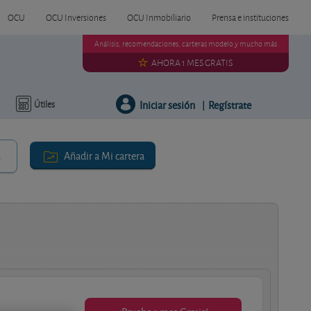
OCU
OCU Inversiones
OCU Inmobiliario
Prensa e instituciones
Análisis, recomendaciones, carteras modelo y mucho más
AHORA 1 MES GRATIS
Iniciar sesión
Regístrate
Útiles
|
Añadir a Mi cartera
r