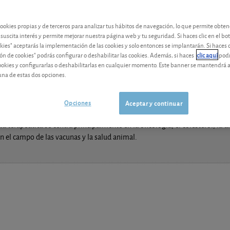
Los análisis y consejos de nuestros expertos están reservados a l
cookies propias y de terceros para analizar tus hábitos de navegación, lo que permite obte
 suscita interés y permite mejorar nuestra página web y tu seguridad. Si haces clic en el bo
okies" aceptarás la implementación de las cookies y solo entonces se implantarán. Si haces c
ón de cookies" podrás configurar o deshabilitar las cookies. Además, si haces
clic aquí
podr
cookies y configurarlas o deshabilitarlas en cualquier momento. Este banner se mantendrá 
una de estas dos opciones.
Opciones
Aceptar y continuar
 terapéutica se centra principalmente en la oncología, el colesterol, la 
n el campo de las vacunas y la salud animal.