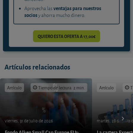
ventajas para nuestros
Aprovecha las
socios
y ahorra mucho dinero.
QUIERO ESTA OFERTA A 17,00€
Artículos relacionados
Artículo
Tiempo de lectura: 2 min.
Artículo
T
viernes, 31 de julio de 2026
martes, 28 de julio 
Fondo Alken Small Cap Europe EU1:
La cartera Expert