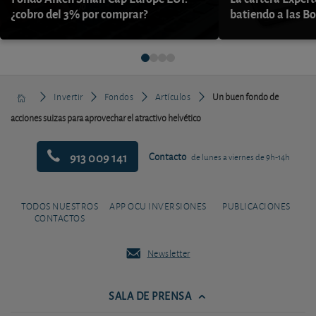
¿cobro del 3% por comprar?
batiendo a las B
Invertir
Fondos
Artículos
Un buen fondo de
acciones suizas para aprovechar el atractivo helvético
913 009 141
Contacto
de lunes a viernes de 9h-14h
TODOS NUESTROS
APP OCU INVERSIONES
PUBLICACIONES
CONTACTOS
Newsletter
SALA DE PRENSA