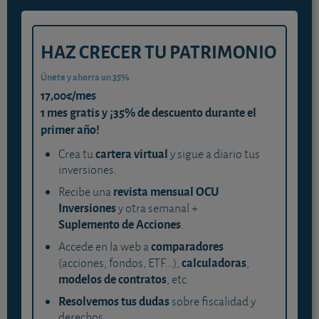
HAZ CRECER TU PATRIMONIO
Únete y ahorra un 35%
17,00€/mes
1 mes gratis y ¡35% de descuento durante el
primer año!
cartera virtual
Crea tu
y sigue a diario tus
inversiones.
revista mensual OCU
Recibe una
Inversiones
y otra semanal +
Suplemento de Acciones
.
comparadores
Accede en la web a
calculadoras
(acciones, fondos, ETF...),
,
modelos de contratos
, etc.
Resolvemos tus dudas
sobre fiscalidad y
derechos.