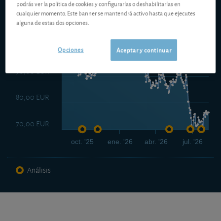
podrás ver la política de cookies y configurarlas o deshabilitarlas en
cualquier momento. Este banner se mantendrá activo hasta que ejecutes
110,00 EUR
alguna de estas dos opciones.
100,00 EUR
Opciones
Aceptar y continuar
90,00 EUR
80,00 EUR
70,00 EUR
oct. '25
ene. '26
abr. '26
jul. '26
Análisis