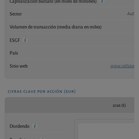
Capitalización bursátil (en miles de millones)
Sector
Autom
Volumen de transacción (media diaria en miles)
8
ESGF
País
Sitio web
www.volkswag
cifras clave por acción (eur)
2026 (E)
Dividendo