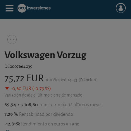
Volkswagen Vorzug
DE0007664039
75,72 EUR
10/08/2026
14:43
(Fráncfort)
-0,60 EUR (-0,79 %)
Variación desde el último cierre de mercado
69,94
108,60
min.
máx. 12 últimos meses
7,29 %
Rentabilidad por dividendo
-12,81%
Rendimiento en euros a 1 año