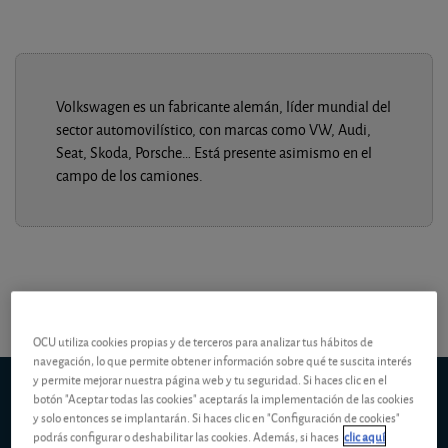
Volkswagen es un fabricante alemán, líder mundial del
sector automovilístico, con marcas como VW, Audi,
Seat, Skoda, Porsche… Está presente asimismo en el
campo de los camiones.
OCU utiliza cookies propias y de terceros para analizar tus hábitos de
navegación, lo que permite obtener información sobre qué te suscita interés
y permite mejorar nuestra página web y tu seguridad. Si haces clic en el
Volkswagen Vorzug
(Fráncfort)
botón "Aceptar todas las cookies" aceptarás la implementación de las cookies
5d
1m
6m
ytd
5y
10y
1y
y solo entonces se implantarán. Si haces clic en "Configuración de cookies"
podrás configurar o deshabilitar las cookies. Además, si haces
clic aquí