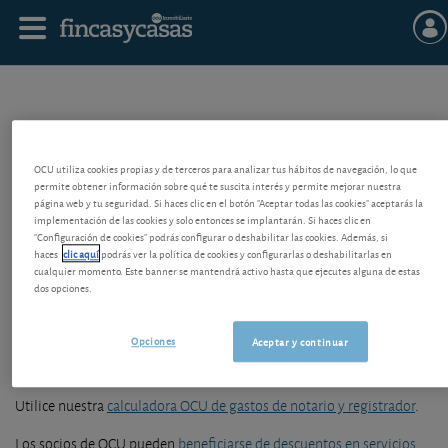
ARANCELES
OCU utiliza cookies propias y de terceros para analizar tus hábitos de navegación, lo que
permite obtener información sobre qué te suscita interés y permite mejorar nuestra
página web y tu seguridad. Si haces clic en el botón "Aceptar todas las cookies" aceptarás la
Honorarios o precios regulados que cobran determinados
implementación de las cookies y solo entonces se implantarán. Si haces clic en
"Configuración de cookies" podrás configurar o deshabilitar las cookies. Además, si
profesionales, como los Notarios y Registradores. Son aprobados por
haces
clic aquí
podrás ver la política de cookies y configurarlas o deshabilitarlas en
el Gobierno y establecen las cuantías a percibir en función de la
cualquier momento. Este banner se mantendrá activo hasta que ejecutes alguna de estas
operación realizada (compraventa, hipoteca, testamento, donación,
dos opciones.
poderes, etc.).
Opciones
Aceptar y continuar
Normalmente están claros pero ha habido casos de cobro excesivo, en
cuyo caso
hay que reclamar
.
Utilice nuestra
calculadora OCU de gastos de notario y registrador
.
Los socios de OCU pueden
beneficiarse de descuentos en servicios