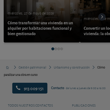
miércoles, 27 de mayo de 2026
miércoles, 6 de 
Cómo transformar una vivienda en un
alquiler por habitaciones funcional y
Convertir un lo
bien gestionado
vivienda: la ob
Gestión patrimonial
Urbanismo y construcción
Cómo
paralizar una obra en curso
913 009 151
Contacto
de lunes a jueves de 9:00 a 16:00
TODOS NUESTROS CONTACTOS
PUBLICACIONES