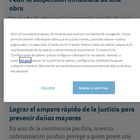
obra
Un modo de obtener la suspensión rápida de una
obra en curso que nos provoca un daño es
OCU utiliza cookies propias y de terceros para analizar tus hábitos de navegación, lo que
interponer una demanda de juicio verbal para la
permite obtener información sobre qué te suscita interés y permite mejorar nuestra
tutela sumaria de la posesión. Lo que antes se
página web y tu seguridad. Si haces clic en el botón "Aceptar todas las cookies" aceptarás la
implementación de las cookies y solo entonces se implantarán. Si haces clic en
llamaba el interdicto de obra nueva. Veamos en
"Configuración de cookies" podrás configurar o deshabilitar las cookies. Además, si
qué consiste, cuándo puede ejercitarse y un
haces
clic aquí
podrás ver la política de cookies y configurarlas o deshabilitarlas en
cualquier momento. Este banner se mantendrá activo hasta que ejecutes alguna de estas
ejemplo en el que, tras ser admitida la demanda, el
dos opciones.
caso llegó al Tribunal Supremo.
Opciones
Aceptar y continuar
Lograr el amparo rápido de la justicia para
prevenir daños mayores
En aras de la convivencia pacífica, nuestro
ordenamiento jurídico protege a quien posee una