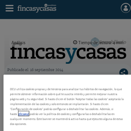
Análisis
Tiempo de lectura: 4 min.
Publicado el
16 septiembre 2014
Logo OCU inmobiliario
Reducir gastos en sus inmuebles:
OCU utiliza cookies propias y de terceros para analizar tus hábitos de navegación, lo que
calefacción
permite obtener información sobre qué te suscita interés y permite mejorar nuestra
página web y tu seguridad. Si haces clic en el botón "Aceptar todas las cookies" aceptarás la
Tanto en su vivienda habitual como en el resto de
implementación de las cookies y solo entonces se implantarán. Si haces clic en
sus inmuebles, interesa reducir los gastos
"Configuración de cookies" podrás configurar o deshabilitar las cookies. Además, si
recurrentes, ganar en eficiencia y hacerlos más
haces
clic aquí
podrás ver la política de cookies y configurarlas o deshabilitarlas en
cualquier momento. Este banner se mantendrá activo hasta que ejecutes alguna de estas
atractivos para el alquiler. También revisando la
dos opciones.
calefacción. Vea nuestros consejos.