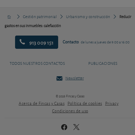
Gestión patrimonial
Urbanismo y construcción
Reducir
gastos en sus inmuebles: calefacción
913 009 151
Contacto
de lunes a jueves de 9:00 a 16:00
TODOS NUESTROS CONTACTOS
PUBLICACIONES
Newsletter
© 2026 Fincas y Casas
Acerca de Fincas y Casas
Política de cookies
Privacy
Condiciones de uso