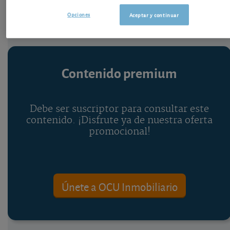
Opciones
Aceptar y continuar
Contenido premium
Debe ser suscriptor para consultar este
contenido. ¡Disfrute ya de nuestra oferta
promocional!
Únete a OCU Inmobiliario