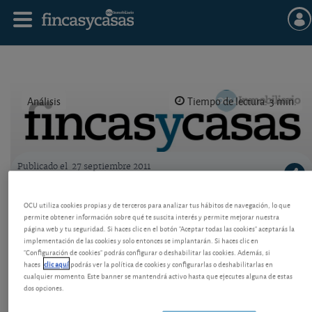
Análisis
Tiempo de lectura: 3 min.
Publicado el
27 septiembre 2011
Logo OCU inmobiliario
Reformas sin sorpresas en casa
OCU utiliza cookies propias y de terceros para analizar tus hábitos de navegación, lo que
permite obtener información sobre qué te suscita interés y permite mejorar nuestra
Nueva ventaja para socios de OCU en el ámbito de
página web y tu seguridad. Si haces clic en el botón "Aceptar todas las cookies" aceptarás la
las reformas, reparaciones y otros trabajos
implementación de las cookies y solo entonces se implantarán. Si haces clic en
relacionados con los inmuebles.
"Configuración de cookies" podrás configurar o deshabilitar las cookies. Además, si
haces
clic aquí
podrás ver la política de cookies y configurarlas o deshabilitarlas en
cualquier momento. Este banner se mantendrá activo hasta que ejecutes alguna de estas
dos opciones.