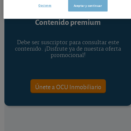
Opciones
Aceptar y continuar
Contenido premium
Debe ser suscriptor para consultar este
contenido. ¡Disfrute ya de nuestra oferta
promocional!
Únete a OCU Inmobiliario