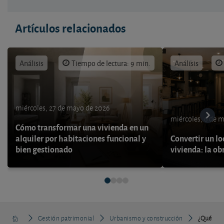
Artículos relacionados
Análisis
Tiempo de lectura: 9 min.
Análisis
miércoles, 27 de mayo de 2026
miércoles, 6 de 
Cómo transformar una vivienda en un
alquiler por habitaciones funcional y
Convertir un lo
bien gestionado
vivienda: la ob
Gestión patrimonial
Urbanismo y construcción
¿Qué