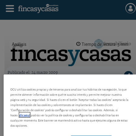
Análisis
Tiempo de lectura: 5 min.
Publicado el
24 marzo 2009
Logo OCU inmobiliario
¿Qué hacer ante una obra ilegal?
OCU utiliza cookies propias y de terceros para analizar tus hábitos de navegación, lo que
permite obtener información sobre qué te suscita interés y permite mejorar nuestra
Cómo reaccionar ante obras ilegales, molestas o
página web y tu seguridad. Si haces clic en el botón "Aceptar todas las cookies" aceptarás la
peligrosas. Paralización, demolición,
implementación de las cookies y solo entonces se implantarán. Si haces clic en
indemnización.
"Configuración de cookies" podrás configurar o deshabilitar las cookies. Además, si
haces
clic aquí
podrás ver la política de cookies y configurarlas o deshabilitarlas en
cualquier momento. Este banner se mantendrá activo hasta que ejecutes alguna de estas
dos opciones.