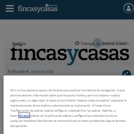
Análisis
Tiempo de lectura: 3 min.
Publicado el
19 junio 2013
Logo OCU inmobiliario
Vivienda usada: el Impuesto de
OCU utiliza cookies propias y de terceros para analizar tus hábitos de navegación, lo que
Transmisiones sube al 10%
permite obtener información sobre qué te suscita interés y permite mejorar nuestra
página web y tu seguridad. Si haces clic en el botón "Aceptar todas las cookies" aceptarás la
Al igual que hizo Galicia, Cataluña planea subir el
implementación de las cookies y solo entonces se implantarán. Si haces clic en
tipo de ITP al 10%. No es motivo para apresurarse a
"Configuración de cookies" podrás configurar o deshabilitar las cookies. Además, si
haces
clic aquí
podrás ver la política de cookies y configurarlas o deshabilitarlas en
comprar, los precios se ven más presionados a la
cualquier momento. Este banner se mantendrá activo hasta que ejecutes alguna de estas
baja. Analizamos 55 barrios de Barcelona.
dos opciones.