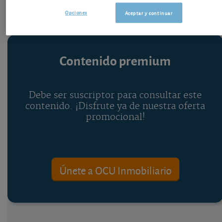
Opciones
Aceptar y continuar
Contenido premium
Debe ser suscriptor para consultar este
contenido. ¡Disfrute ya de nuestra oferta
promocional!
Únete a OCU Inmobiliario