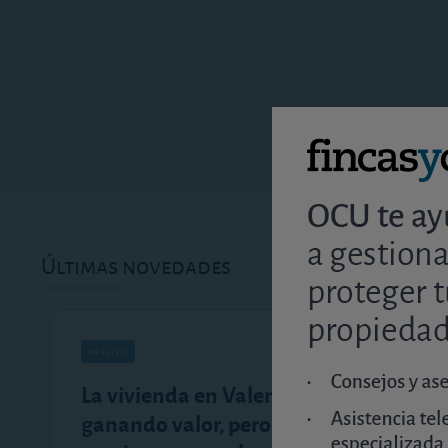
Últimas novedades
análisis
La vivienda en Valencia sigue
ganando valor, pero la rentabilidad