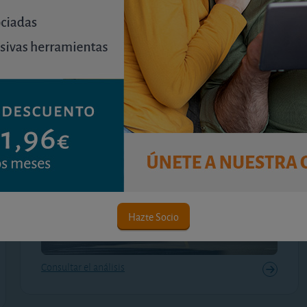
Valencia
viernes, 10 de julio de 2026
La Llum alcanza una rentabilidad del 6,0% y
varios barrios todavía superan el 5% con
inversiones desde poco más de 12.000 euros.
Hazte Socio
Consultar el análisis