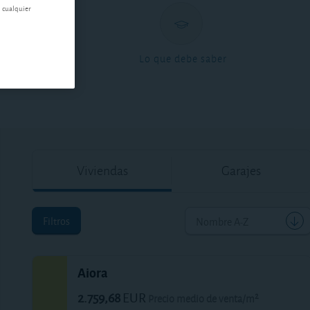
n cualquier
ntas
Lo que debe saber
Viviendas
Garajes
Filtros
Nombre A-Z
Aiora
2.759,68
EUR
Precio medio de venta/m²