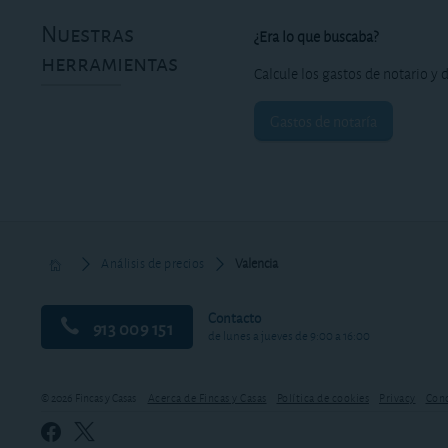
Nuestras
¿Era lo que buscaba?
herramientas
Calcule los gastos de notario y d
Gastos de notaría
Análisis de precios
Valencia
Contacto
913 009 151
de lunes a jueves de 9:00 a 16:00
© 2026 Fincas y Casas
Acerca de Fincas y Casas
Política de cookies
Privacy
Cond