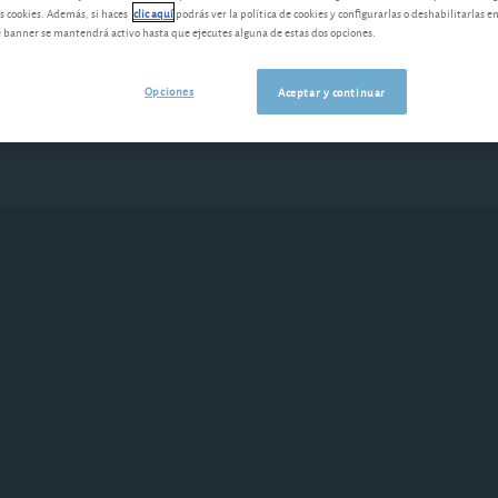
s cookies. Además, si haces
clic aquí
podrás ver la política de cookies y configurarlas o deshabilitarlas e
banner se mantendrá activo hasta que ejecutes alguna de estas dos opciones.
Opciones
Aceptar y continuar
Últimas novedades
Nuestras herramie