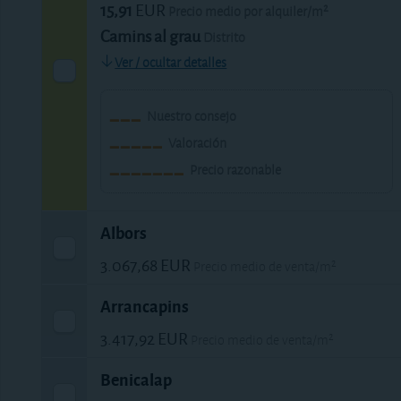
15,91
EUR
Precio medio por alquiler/m²
Camins al grau
Distrito
Ver / ocultar detalles
Nuestro consejo
Valoración
Precio razonable
Albors
3.067,68
EUR
Precio medio de venta/m²
18,00
EUR
Precio medio por alquiler/m²
Arrancapins
Camins al grau
Distrito
3.417,92
EUR
Precio medio de venta/m²
Ver / ocultar detalles
16,22
EUR
Precio medio por alquiler/m²
Benicalap
Extramurs
Distrito
Nuestro consejo