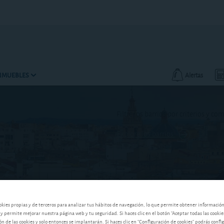
INMUEBLES
Alertas
Filtre los barrios por criterios y co
Explore los barrios
okies propias y de terceros para analizar tus hábitos de navegación, lo que permite obtener informació
 y permite mejorar nuestra página web y tu seguridad. Si haces clic en el botón "Aceptar todas las cookie
 de las cookies y solo entonces se implantarán. Si haces clic en "Configuración de cookies" podrás confi