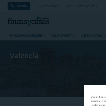
Contacto
Qué le ofrecemos
Todos nuestros contactos
PRECIOS POR CIUDADES
COMPRAVENTA
GESTIONAR LOS 
Valencia
OCU utiliza co
suscita interés
implementación