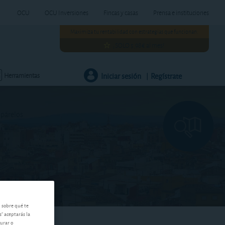
OCU
OCU Inversiones
Fincas y casas
Prensa e instituciones
Maximiza tu rentabilidad con estrategias que funcionan.
¡SOLO 5,98€ al mes!
Iniciar sesión
Regístrate
Herramientas
|
mpárelos
n sobre qué te
s" aceptarás la
gurar o