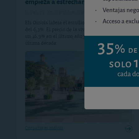
empieza a estrecharse
viernes, 10 de julio de 2026
Els Orriols lidera el estudio con una rentabilidad
del 6,3%. El precio de la vivienda ha aumentado
un 16,9% en el último año y un 150% en la
última década.
Consultar el análisis