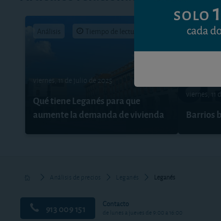
Análisis
Tiempo de lectura: 14 min.
Análisis
viernes, 11 de julio de 2025
viernes, 11
Qué tiene Leganés para que
aumente la demanda de vivienda
Barrios 
Análisis de precios
Leganés
Leganés
Contacto
913 009 151
de lunes a jueves de 9:00 a 16:00