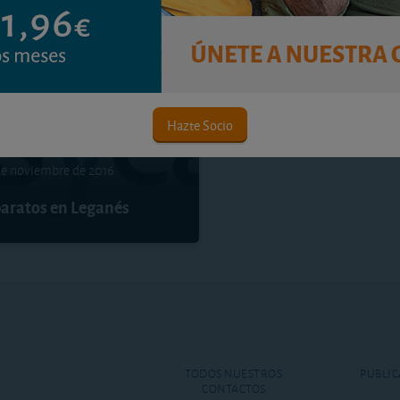
Tiempo de lectura: 6 min.
Hazte Socio
 de noviembre de 2016
baratos en Leganés
TODOS NUESTROS
PUBLIC
CONTACTOS