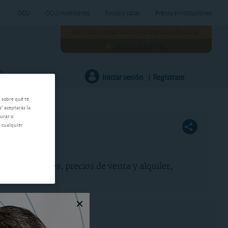
OCU
OCU Inversiones
Fincas y casas
Prensa e instituciones
Maximiza tu rentabilidad con estrategias que funcionan.
¡SOLO 5,98€ al mes!
Iniciar sesión
Regístrate
Herramientas
|
n sobre qué te
s" aceptarás la
gurar o
n cualquier
rios de Leganés, precios de venta y alquiler,
endaciones.