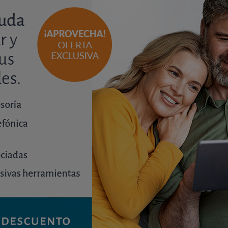
Contenido premium
ara consultar este contenido. ¡Disfrute ya de nues
Únete a OCU Inmobiliario