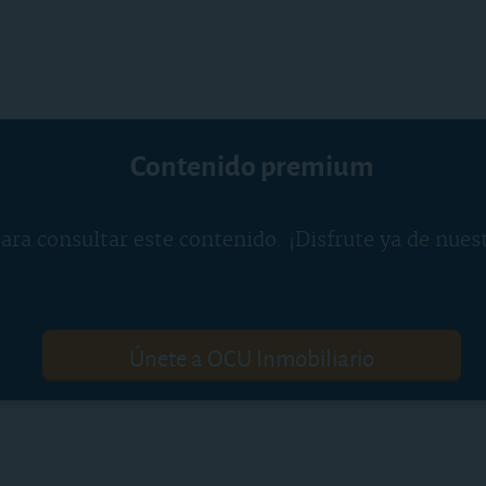
Contenido premium
ara consultar este contenido. ¡Disfrute ya de nues
Únete a OCU Inmobiliario