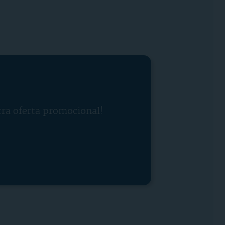
tra oferta promocional!