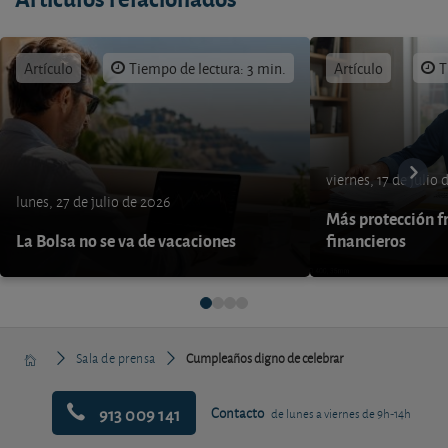
Artículo
Tiempo de lectura: 3 min.
Artículo
T
viernes, 17 de julio
lunes, 27 de julio de 2026
Más protección fr
La Bolsa no se va de vacaciones
financieros
Sala de prensa
Cumpleaños digno de celebrar
913 009 141
Contacto
de lunes a viernes de 9h-14h