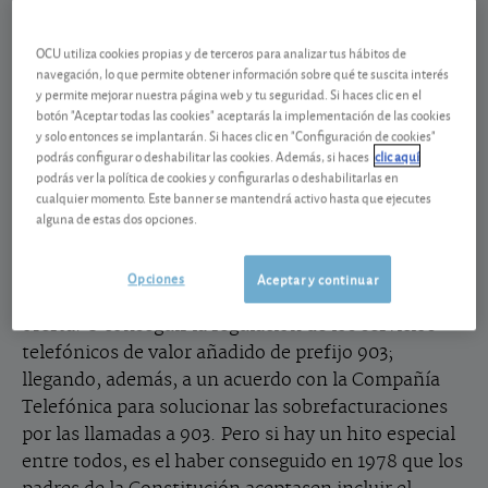
la voz del consumidor; contribuyendo a que estos
OCU utiliza cookies propias y de terceros para analizar tus hábitos de
conozcan la verdadera naturaleza de los productos
navegación, lo que permite obtener información sobre qué te suscita interés
y servicios y que, así como consumidores
y permite mejorar nuestra página web y tu seguridad. Si haces clic en el
informados puedan ejercer su derecho a elegir en
botón "Aceptar todas las cookies" aceptarás la implementación de las cookies
las mejores condiciones. A lo largo de estos años
y solo entonces se implantarán. Si haces clic en "Configuración de cookies"
podrás configurar o deshabilitar las cookies. Además, si haces
clic aquí
como organización que defiende sus intereses
podrás ver la política de cookies y configurarlas o deshabilitarlas en
muchos han sido los logros y las luchas en la que
cualquier momento. Este banner se mantendrá activo hasta que ejecutes
hemos tomado parte: el análisis de hamburguesas
alguna de estas dos opciones.
en 1990, que desembocó en una investigación de
Sanidad y que a partir de entonces el sector
Opciones
Aceptar y continuar
cambiara las grasas de fritura y diversifcara la
oferta. O conseguir la regulación de los servicios
telefónicos de valor añadido de prefijo 903;
llegando, además, a un acuerdo con la Compañía
Telefónica para solucionar las sobrefacturaciones
por las llamadas a 903. Pero si hay un hito especial
entre todos, es el haber conseguido en 1978 que los