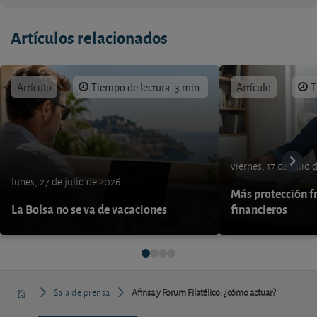
Artículos relacionados
Artículo
Tiempo de lectura: 3 min.
Artículo
T
viernes, 17 de julio
lunes, 27 de julio de 2026
Más protección fr
La Bolsa no se va de vacaciones
financieros
Sala de prensa
Afinsa y Forum Filatélico: ¿cómo actuar?