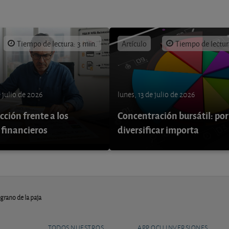
Tiempo de lectura: 3 min.
Artículo
Tiempo de lectur
e julio de 2026
lunes, 13 de julio de 2026
ción frente a los
Concentración bursátil: por
 financieros
diversificar importa
grano de la paja
TODOS NUESTROS
APP OCU INVERSIONES