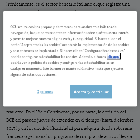
Irónicamente, es el sector bancario italiano el que registra una
mayor progresión. La perspectiva de un inminente rescate
bancario generó un incremento de un 10% en el sector
OCU utiliza cookies propias y de terceros para analizar tus hábitos de
trasalpino (aunque está aún un 31% por debajo de sus niveles de
navegación, lo que permite obtener información sobre qué te suscita interés
inicio de año), un optimismo que contagió al sector bancario
y permite mejorar nuestra página web y tu seguridad. Si haces clic en el
botón "Aceptar todas las cookies" aceptarás la implementación de las cookies
europeo en general (+6%) y al de los más castigados, en
y solo entonces se implantarán. Si haces clic en "Configuración de cookies"
particular (+8% el español). El tradicional
rally
navideño viene
podrás configurar o deshabilitar las cookies. Además, si haces
clic aquí
respaldado este año desde ambos lados del Atlántico.
podrás ver la política de cookies y configurarlas o deshabilitarlas en
cualquier momento. Este banner se mantendrá activo hasta que ejecutes
alguna de estas dos opciones.
Opciones
Aceptar y continuar
Con la perspectiva de una administración Trump benéfica para
los negocios, la Bolsa americana no para de romper un récord
tras otro. En el Viejo Continente, por su parte, la decisión del
BCE del pasado jueves de extender en el tiempo (hasta diciembre
2017) y en la variedad (flexibilidad para adquirir deuda soberana
francesa o germana) su programa de compras de activos lleva a