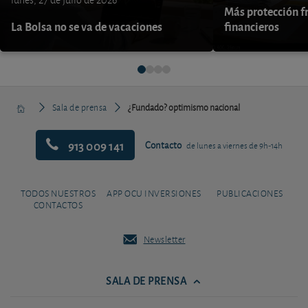
lunes, 27 de julio de 2026
Más protección fr
La Bolsa no se va de vacaciones
financieros
Sala de prensa
¿Fundado? optimismo nacional
913 009 141
Contacto
de lunes a viernes de 9h-14h
TODOS NUESTROS
APP OCU INVERSIONES
PUBLICACIONES
CONTACTOS
Newsletter
SALA DE PRENSA