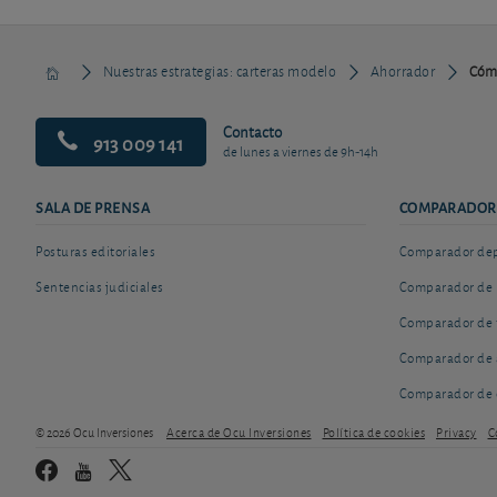
Nuestras estrategias: carteras modelo
Ahorrador
Cómo 
Contacto
913 009 141
de lunes a viernes de 9h-14h
SALA DE PRENSA
COMPARADOR
Posturas editoriales
Comparador depó
Sentencias judiciales
Comparador de 
Comparador de 
Comparador de 
Comparador de 
© 2026 Ocu Inversiones
Acerca de Ocu Inversiones
Política de cookies
Privacy
C