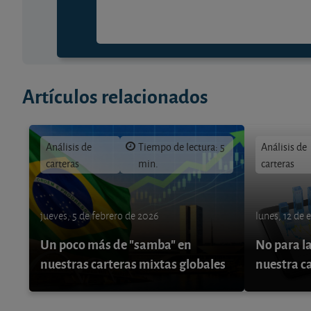
Artículos relacionados
Análisis de
Tiempo de lectura: 5
Análisis de
carteras
min.
carteras
jueves, 5 de febrero de 2026
lunes, 12 de 
Un poco más de "samba" en
No para la
nuestras carteras mixtas globales
nuestra c