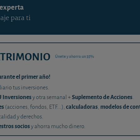
 experta
aje para ti
ATRIMONIO
Únete y ahorra un 35%
urante el primer año!
diario tus inversiones.
U Inversiones
Suplemento de Acciones
y otra semanal +
.
es
calculadoras
modelos de con
(acciones, fondos, ETF...),
,
calidad y derechos.
stros socios
y ahorra mucho dinero.