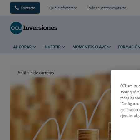
Contacto
Qué le ofrecemos
Todos nuestros contactos
AHORRAR
INVERTIR
MOMENTOS CLAVE
FORMACIÓ
Análisis de carteras
Tiempo de 
OCU utiliza 
sobre qué te
todas las co
"Configuraci
política de 
ejecutes alg