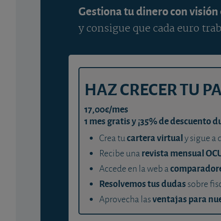
Gestiona tu dinero con visión
y consigue que cada euro trab
HAZ CRECER TU P
17,00€/mes
1 mes gratis y ¡35% de descuento d
cartera virtual
Crea tu
y sigue a 
revista mensual OC
Recibe una
comparador
Accede en la web a
Resolvemos tus dudas
sobre fis
ventajas para nue
Aprovecha las