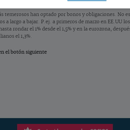
ás temerosos han optado por bonos y obligaciones. No es 
s a largo a bajar. P.ej. a primeros de marzo en EE.UU los
asta rondar el 1% desde el 1,5% y en la eurozona, despué
lianos el 1,3%.
 en el botón siguiente