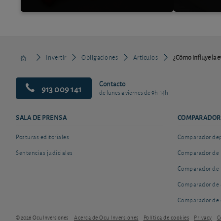
Invertir
Obligaciones
Artículos
¿Cómo influye la ev
Contacto
913 009 141
de lunes a viernes de 9h-14h
SALA DE PRENSA
COMPARADOR
Posturas editoriales
Comparador depó
Sentencias judiciales
Comparador de 
Comparador de 
Comparador de 
Comparador de 
© 2026 Ocu Inversiones
Acerca de Ocu Inversiones
Política de cookies
Privacy
C