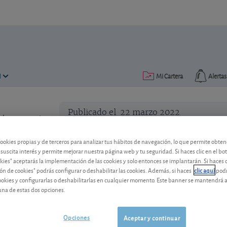
N
Mi Cartera
Alertas
Publicado el
22 marzo 2022
lectura: 3 min.
¿Cómo influye la evolución de
cookies propias y de terceros para analizar tus hábitos de navegación, lo que permite obte
obligaciones?
 suscita interés y permite mejorar nuestra página web y tu seguridad. Si haces clic en el bo
okies" aceptarás la implementación de las cookies y solo entonces se implantarán. Si haces c
ón de cookies" podrás configurar o deshabilitar las cookies. Además, si haces
clic aquí
podr
¿Cómo incide en el valor de las obligaci
cookies y configurarlas o deshabilitarlas en cualquier momento. Este banner se mantendrá 
largo plazo? ¿Qué podemos esperar?
una de estas dos opciones.
Opciones
Aceptar y continuar