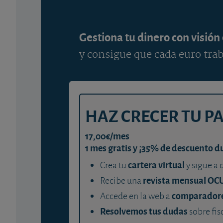
Gestiona tu dinero con visión
y consigue que cada euro trab
HAZ CRECER TU P
17,00€/mes
1 mes gratis y ¡35% de descuento d
cartera virtual
Crea tu
y sigue a 
revista mensual OC
Recibe una
comparador
Accede en la web a
Resolvemos tus dudas
sobre fis