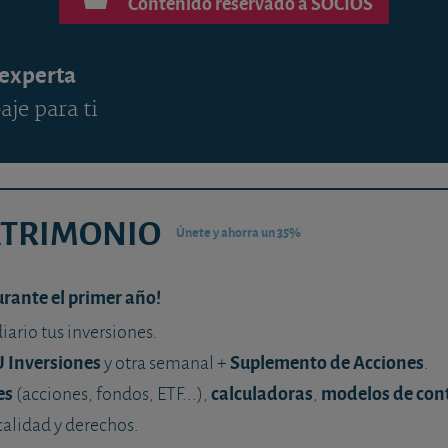
Contenido reservado a SOCIOS
 experta
aje para ti
ATRIMONIO
Únete y ahorra un 35%
urante el primer año!
diario tus inversiones.
U Inversiones
Suplemento de Acciones
y otra semanal +
.
es
calculadoras
modelos de con
(acciones, fondos, ETF...),
,
calidad y derechos.