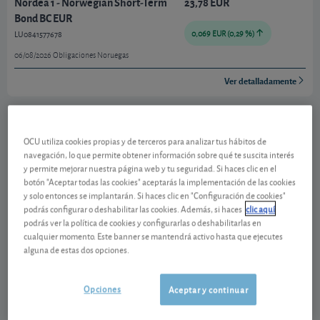
Nordea 1 - Norwegian Short-Term
23,78 EUR
Bond BC EUR
LU0841577678
0,069 EUR (0,29 %)
06/08/2026 Obligaciones Noruegas
Ver detalladamente
Por qué la corona noruega gana atractivo
OCU utiliza cookies propias y de terceros para analizar tus hábitos de
frente al euro
navegación, lo que permite obtener información sobre qué te suscita interés
y permite mejorar nuestra página web y tu seguridad. Si haces clic en el
En mayo, la corona noruega continuó la apreciación
botón "Aceptar todas las cookies" aceptarás la implementación de las cookies
iniciada en los últimos meses y alcanzó frente al
y solo entonces se implantarán. Si haces clic en "Configuración de cookies"
euro su nivel más alto desde enero de 2023. Varios
podrás configurar o deshabilitar las cookies. Además, si haces
clic aquí
podrás ver la política de cookies y configurarlas o deshabilitarlas en
factores explican la fortaleza de la divisa noruega. El
cualquier momento. Este banner se mantendrá activo hasta que ejecutes
primero es el
elevado precio del gas y del petróleo
.
alguna de estas dos opciones.
Noruega es un importante exportador de energía. La
reciente subida de los precios energéticos ha
Opciones
Aceptar y continuar
incrementado el superávit comercial del país. Esta
situación beneficia directamente a la corona