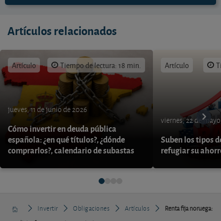
Artículos relacionados
Artículo
Tiempo de lectura: 18 min.
Artículo
T
jueves, 11 de junio de 2026
viernes, 22 de mayo
Cómo invertir en deuda pública
española: ¿en qué títulos?, ¿dónde
Suben los tipos d
comprarlos?, calendario de subastas
refugiar su ahor
Invertir
Obligaciones
Artículos
Renta fija noruega: