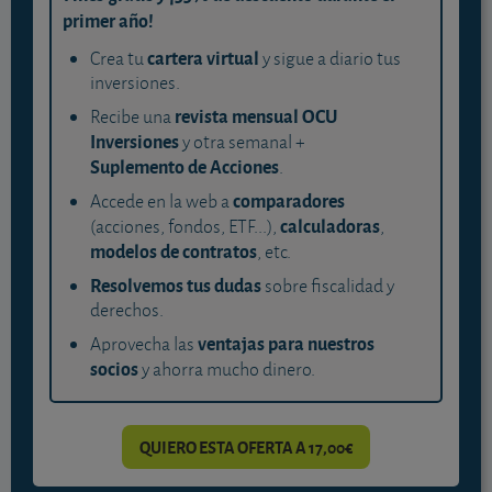
primer año!
cartera virtual
Crea tu
y sigue a diario tus
inversiones.
revista mensual OCU
Recibe una
Inversiones
y otra semanal +
Suplemento de Acciones
.
comparadores
Accede en la web a
calculadoras
(acciones, fondos, ETF...),
,
modelos de contratos
, etc.
Resolvemos tus dudas
sobre fiscalidad y
derechos.
ventajas para nuestros
Aprovecha las
socios
y ahorra mucho dinero.
QUIERO ESTA OFERTA A 17,00€