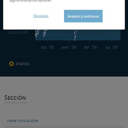
122,00 EUR
Opciones
Aceptar y continuar
120,00 EUR
oct. '25
ene. '26
abr. '26
jul. '26
Análisis
Sección
identificación