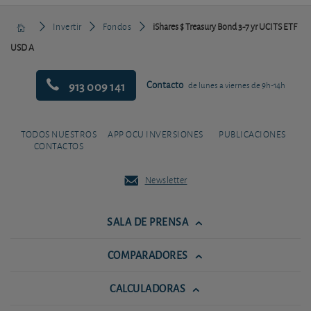
Invertir
Fondos
iShares $ Treasury Bond 3-7 yr UCITS ETF
USD A
913 009 141
Contacto
de lunes a viernes de 9h-14h
TODOS NUESTROS
APP OCU INVERSIONES
PUBLICACIONES
CONTACTOS
Newsletter
SALA DE PRENSA
COMPARADORES
CALCULADORAS