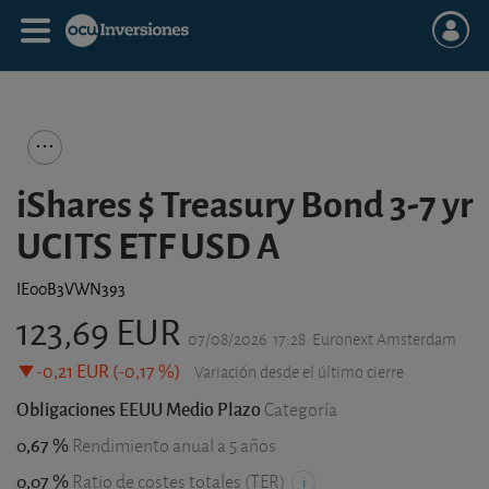
iShares $ Treasury Bond 3-7 yr
UCITS ETF USD A
IE00B3VWN393
123,69 EUR
07/08/2026
17:28
Euronext Amsterdam
-0,21 EUR (-0,17 %)
Variación desde el último cierre
Obligaciones EEUU Medio Plazo
Categoría
0,67 %
Rendimiento anual a 5 años
0,07 %
Ratio de costes totales (TER)