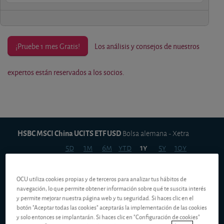
¡Pruebe 1 mes Gratis!
Los análisis y consejos de nuestros
expertos están reservados a los socios.
HSBC MSCI China UCITS ETF USD
Bolsa alemana - Xetra
5d
1m
6m
ytd
5y
10y
1y
OCU utiliza cookies propias y de terceros para analizar tus hábitos de
9,000 USD
navegación, lo que permite obtener información sobre qué te suscita interés
y permite mejorar nuestra página web y tu seguridad. Si haces clic en el
8,500 USD
botón "Aceptar todas las cookies" aceptarás la implementación de las cookies
y solo entonces se implantarán. Si haces clic en "Configuración de cookies"