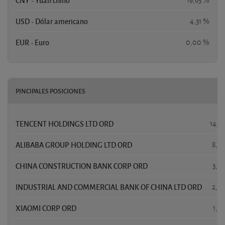
CNY - Yuan chino
19,63 %
USD - Dólar americano
4,31 %
EUR - Euro
0,00 %
PINCIPALES POSICIONES
PE
TENCENT HOLDINGS LTD ORD
14,1
ALIBABA GROUP HOLDING LTD ORD
8,3
CHINA CONSTRUCTION BANK CORP ORD
3,6
INDUSTRIAL AND COMMERCIAL BANK OF CHINA LTD ORD
2,2
XIAOMI CORP ORD
1,9