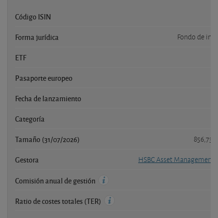
Código ISIN
I
Forma jurídica
Fondo de inve
ETF
Pasaporte europeo
Fecha de lanzamiento
Categoría
Ac
Tamaño (31/07/2026)
856,730
Gestora
HSBC Asset Management 
Comisión anual de gestión
Ratio de costes totales (TER)