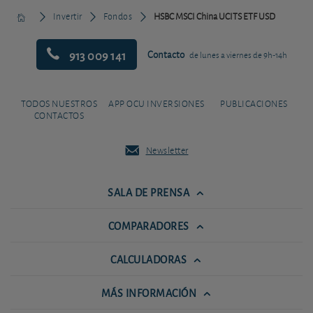
Invertir
Fondos
HSBC MSCI China UCITS ETF USD
913 009 141
Contacto
de lunes a viernes de 9h-14h
TODOS NUESTROS
APP OCU INVERSIONES
PUBLICACIONES
CONTACTOS
Newsletter
SALA DE PRENSA
COMPARADORES
CALCULADORAS
MÁS INFORMACIÓN