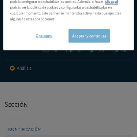
podrás configurar o deshabilitar las cookies. Además, si haces
clic aquí
8,000 USD
podrás ver la política de cookies y configurarlas o deshabilitarlas en
cualquier momento. Este banner se mantendrá activo hasta que ejecutes
alguna de estas dos opciones.
7,500 USD
Opciones
Aceptar y continuar
7,000 USD
oct. '25
ene. '26
abr. '26
jul. '26
Análisis
Sección
identificación