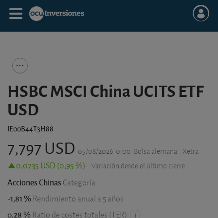
HSBC MSCI China UCITS ETF
USD
IE00B44T3H88
7,797 USD
05/08/2026
0:00
Bolsa alemana - Xetra
0,0735 USD (0,95 %)
Variación desde el último cierre
Acciones Chinas
Categoría
-1,81 %
Rendimiento anual a 5 años
0,28 %
Ratio de costes totales (TER)