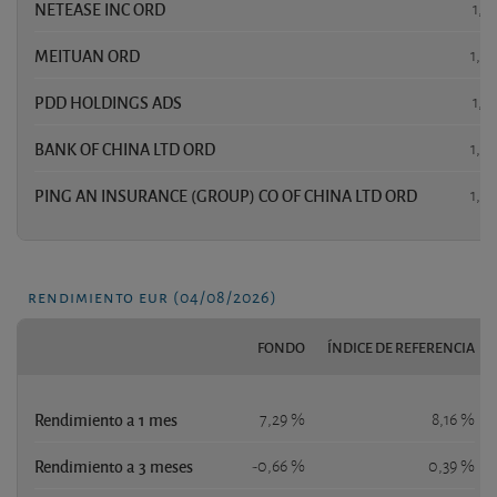
NETEASE INC ORD
1,9
MEITUAN ORD
1,8
PDD HOLDINGS ADS
1,8
BANK OF CHINA LTD ORD
1,7
PING AN INSURANCE (GROUP) CO OF CHINA LTD ORD
1,7
rendimiento eur (04/08/2026)
FONDO
ÍNDICE DE REFERENCIA
Rendimiento a 1 mes
7,29 %
8,16 %
Rendimiento a 3 meses
-0,66 %
0,39 %