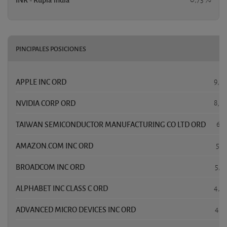
PINCIPALES POSICIONES
P
APPLE INC ORD
9,4
NVIDIA CORP ORD
8,7
TAIWAN SEMICONDUCTOR MANUFACTURING CO LTD ORD
6,3
AMAZON.COM INC ORD
5,9
BROADCOM INC ORD
5,2
ALPHABET INC CLASS C ORD
4,5
ADVANCED MICRO DEVICES INC ORD
4,3