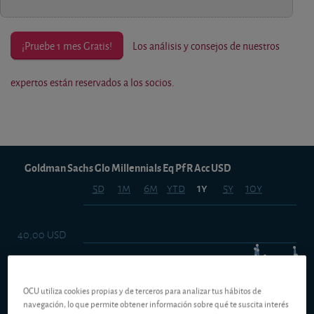
¡Pruebe 1 mes Gratis!
Los análisis y consejos de nuestros
expertos están reservados a los socios.
Goldman Sachs Glo Millennials Eq Pf R Acc USD
5d
1m
6m
ytd
5y
10y
1y
40,00 USD
38,00 USD
OCU utiliza cookies propias y de terceros para analizar tus hábitos de
navegación, lo que permite obtener información sobre qué te suscita interés
36,00 USD