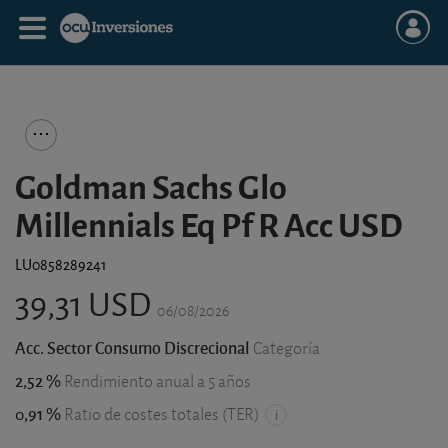
Goldman Sachs Glo
Millennials Eq Pf R Acc USD
LU0858289241
39,31 USD
06/08/2026
Acc. Sector Consumo Discrecional
Categoría
2,52 %
Rendimiento anual a 5 años
0,91 %
Ratio de costes totales (TER)