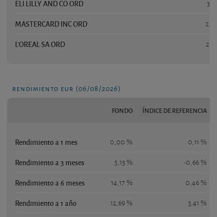
ELI LILLY AND CO ORD
3,5
MASTERCARD INC ORD
2,6
L'OREAL SA ORD
2,3
rendimiento eur (06/08/2026)
FONDO
ÍNDICE DE REFERENCIA
Rendimiento a 1 mes
0,00 %
0,11 %
Rendimiento a 3 meses
5,13 %
-0,66 %
Rendimiento a 6 meses
14,17 %
0,46 %
Rendimiento a 1 año
12,69 %
3,41 %