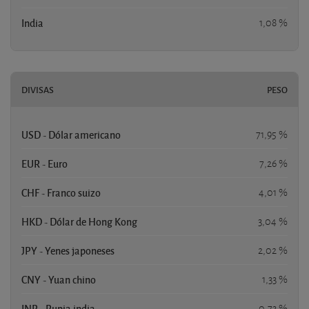
India
1,08 %
DIVISAS
PESO
USD - Dólar americano
71,95 %
EUR - Euro
7,26 %
CHF - Franco suizo
4,01 %
HKD - Dólar de Hong Kong
3,04 %
JPY - Yenes japoneses
2,02 %
CNY - Yuan chino
1,33 %
INR - Rupia india
0,73 %