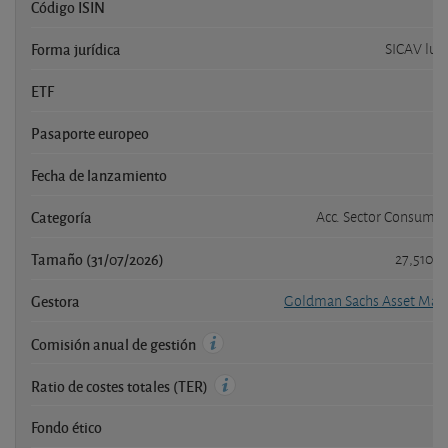
Código ISIN
LU
Forma jurídica
SICAV lu
ETF
Pasaporte europeo
Fecha de lanzamiento
Categoría
Acc. Sector Consumo 
Tamaño (31/07/2026)
27,510 
Gestora
Goldman Sachs Asset Ma
Comisión anual de gestión
Ratio de costes totales (TER)
Fondo ético