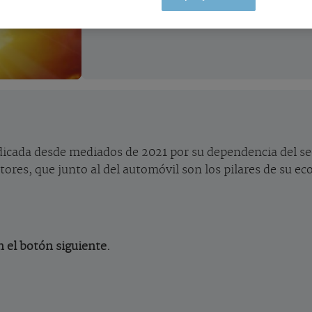
icada desde mediados de 2021 por su dependencia del sec
tores, que junto al del automóvil son los pilares de su e
n el botón siguiente.