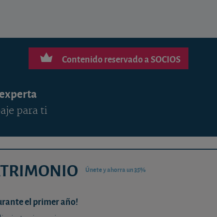
Contenido reservado a SOCIOS
 experta
aje para ti
ATRIMONIO
Únete y ahorra un 35%
urante el primer año!