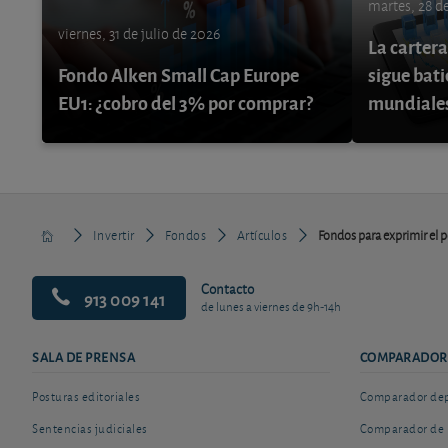
martes, 28 de
viernes, 31 de julio de 2026
La cartera
Fondo Alken Small Cap Europe
sigue bati
EU1: ¿cobro del 3% por comprar?
mundiale
Invertir
Fondos
Artículos
Fondos para exprimir el p
Contacto
913 009 141
de lunes a viernes de 9h-14h
SALA DE PRENSA
COMPARADOR
Posturas editoriales
Comparador depó
Sentencias judiciales
Comparador de 