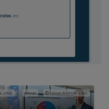
tratos
, etc.
a: 3 min.
Artículo
Tiempo de lectura: 4 min.