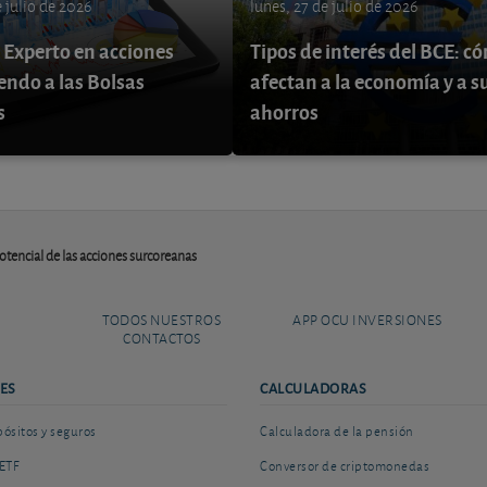
 julio de 2026
lunes, 27 de julio de 2026
 Experto en acciones
Tipos de interés del BCE: c
endo a las Bolsas
afectan a la economía y a s
s
ahorros
otencial de las acciones surcoreanas
TODOS NUESTROS
APP OCU INVERSIONES
CONTACTOS
ES
CALCULADORAS
sitos y seguros
Calculadora de la pensión
ETF
Conversor de criptomonedas