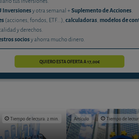
diario tus inversiones.
U Inversiones
Suplemento de Acciones
y otra semanal +
.
es
calculadoras
modelos de con
(acciones, fondos, ETF...),
,
calidad y derechos.
stros socios
y ahorra mucho dinero.
QUIERO ESTA OFERTA A 17,00€
Tiempo de lectura: 2 min.
Artículo
Tiempo de lectur