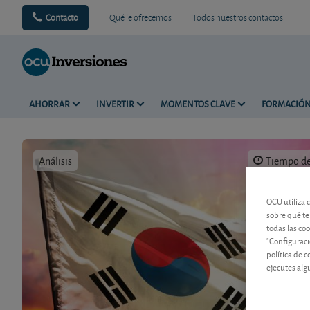
Contacto
Qué le ofrecemos
Todos nuestros contactos
AHORRAR
INVERTIR
MOMENTOS CLAVE
FORMACIÓ
Análisis
Tiempo de 
OCU utiliza 
sobre qué te
todas las co
"Configuraci
política de 
ejecutes alg