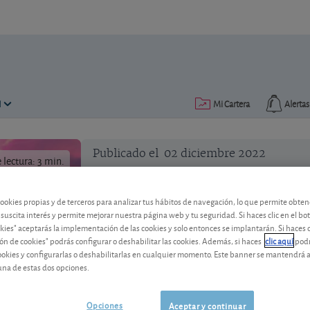
N
Mi Cartera
Alertas
Publicado el
02 diciembre 2022
lectura: 3 min.
cookies propias y de terceros para analizar tus hábitos de navegación, lo que permite obte
 suscita interés y permite mejorar nuestra página web y tu seguridad. Si haces clic en el bo
okies" aceptarás la implementación de las cookies y solo entonces se implantarán. Si haces c
ón de cookies" podrás configurar o deshabilitar las cookies. Además, si haces
clic aquí
podr
Fondos para exprimir el pote
cookies y configurarlas o deshabilitarlas en cualquier momento. Este banner se mantendrá 
una de estas dos opciones.
Las acciones surcoreanas gozan de buen
mejor.
Opciones
Aceptar y continuar