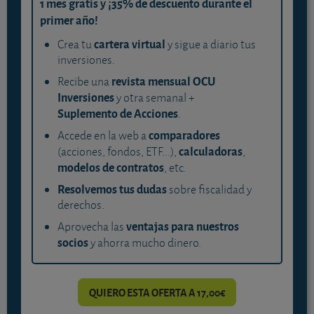
1 mes gratis y ¡35% de descuento durante el
primer año!
cartera virtual
Crea tu
y sigue a diario tus
inversiones.
revista mensual OCU
Recibe una
Inversiones
y otra semanal +
Suplemento de Acciones
.
comparadores
Accede en la web a
calculadoras
(acciones, fondos, ETF...),
,
modelos de contratos
, etc.
Resolvemos tus dudas
sobre fiscalidad y
derechos.
ventajas para nuestros
Aprovecha las
socios
y ahorra mucho dinero.
QUIERO ESTA OFERTA A 17,00€