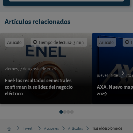
Artículos relacionados
Artículo
Tiempo de lectura: 3 min.
Artículo
T
viernes, 7 de agosto de 2026
jueves, 6 de agosto
Enel: los resultados semestrales
confirman la solidez del negocio
AXA: Nuevo mapa
eléctrico
2029
Invertir
Acciones
Artículos
Tras el desplome de