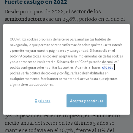
Fuerte castigo en 2022
Desde principios de 2022, el
sector de los
semiconductores
cae un 25,6%, periodo en el que el
índice bursátil mundial retrocede un 6,8%. Las
causas de este fuerte castigo bursátil se encuentran,
OCU utiliza cookies propias y de terceros para analizar tus hábitos de
entre otros, en la renovada tensión entre China y
navegación, lo que permite obtener información sobre qué te suscita interés
EE.UU., y en la recogida de beneficios tras las fuertes
y permite mejorar nuestra página web y tu seguridad. Si haces clic en el
botón "Aceptar todas las cookies" aceptarás la implementación de las cookies
revalorizaciones de años precedentes. Además, los
y solo entonces se implantarán. Si haces clic en "Configuración de cookies"
valores de semiconductores también se han visto
podrás configurar o deshabilitar las cookies. Además, si haces
clic aquí
afectados por la subida de tipos de interés, que ha
podrás ver la política de cookies y configurarlas o deshabilitarlas en
cualquier momento. Este banner se mantendrá activo hasta que ejecutes
penalizado mucho a los valores de crecimiento, y a
alguna de estas dos opciones.
una ralentización de la demanda tras el tirón que
supuso la vuelta a la normalidad tras la pandemia y
Opciones
Aceptar y continuar
el boom de la minería de criptomonedas, gran
consumidor de chips gráficos, que hoy está a medio
gas. A pesar del reciente tropiezo, el rendimiento
medio anual del sector en los últimos 5 años se
mantiene todavía en el 16,7%, frente al 11% del