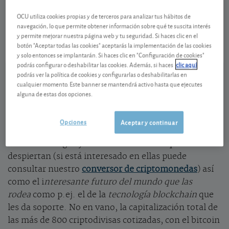
-
USD Acc
OCU utiliza cookies propias y de terceros para analizar tus hábitos de
IE00BHPRMN17
navegación, lo que permite obtener información sobre qué te suscita interés
y permite mejorar nuestra página web y tu seguridad. Si haces clic en el
11/12/2025 Acciones Sector Tecnológico Global
botón "Aceptar todas las cookies" aceptarás la implementación de las cookies
Ver detalladamente
y solo entonces se implantarán. Si haces clic en "Configuración de cookies"
podrás configurar o deshabilitar las cookies. Además, si haces
clic aquí
podrás ver la política de cookies y configurarlas o deshabilitarlas en
Una eclosión
cualquier momento. Este banner se mantendrá activo hasta que ejecutes
alguna de estas dos opciones.
Nosotros
no recomendamos invertir en
criptomonedas
por su altísimo riesgo sin que tengan
Opciones
Aceptar y continuar
activo alguno que las respalde. Pero esto no nos
hace estar ciegos y reconocer el interés que
despiertan (si está interesado en ellas puede
consultar nuestro
conversor de criptomonedas
) así
como el i
nteresante futuro del mundo que las
rodea
como p.ej. el de la
tecnología blockchain
que
les da soporte. No en vano, la capitalización total de
las más de 800 criptodivisas cotizadas, con el bitcoin