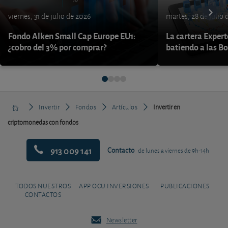
viernes, 31 de julio de 2026
martes, 28 de julio 
Fondo Alken Small Cap Europe EU1:
La cartera Expert
¿cobro del 3% por comprar?
batiendo a las B
Invertir
Fondos
Artículos
Invertir en
criptomonedas con fondos
913 009 141
Contacto
de lunes a viernes de 9h-14h
TODOS NUESTROS
APP OCU INVERSIONES
PUBLICACIONES
CONTACTOS
Newsletter