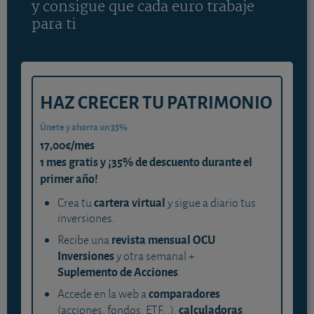
y consigue que cada euro trabaje
para ti
HAZ CRECER TU PATRIMONIO
Únete y ahorra un 35%
17,00€/mes
1 mes gratis y ¡35% de descuento durante el
primer año!
cartera virtual
Crea tu
y sigue a diario tus
inversiones.
revista mensual OCU
Recibe una
Inversiones
y otra semanal +
Suplemento de Acciones
.
comparadores
Accede en la web a
calculadoras
(acciones, fondos, ETF...),
,