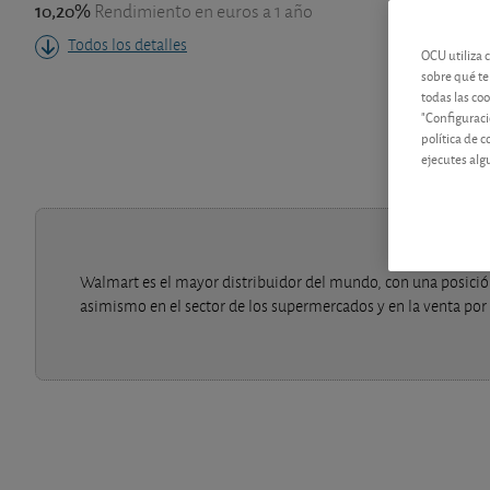
10,20%
Rendimiento en euros a 1 año
Todos los detalles
OCU utiliza 
sobre qué te
todas las co
"Configuraci
política de 
ejecutes alg
Walmart es el mayor distribuidor del mundo, con una posición
asimismo en el sector de los supermercados y en la venta por 