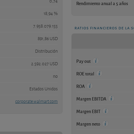
0,74
Rendimiento anual a 5 años
18,94 %
7.958.079.155
ratios financieros de la 
891,86 USD
Distribución
Pay out
2.592.027 USD
ROE total
no
ROA
Estados Unidos
Margen EBITDA
corporate.walmart.com
Margen EBIT
Margen neto