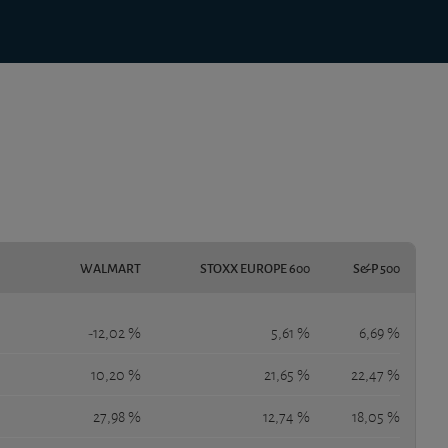
WALMART
STOXX EUROPE 600
S&P 500
-12,02 %
5,61 %
6,69 %
10,20 %
21,65 %
22,47 %
27,98 %
12,74 %
18,05 %