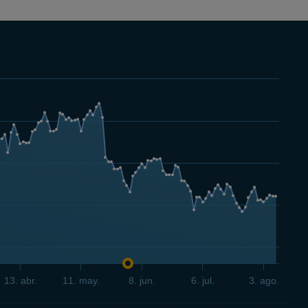
13. abr.
11. may.
8. jun.
6. jul.
3. ago.