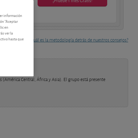
¡Pruebe 1 mes Gratis!
os socios.
ner información
tón "Aceptar
lic en
ás ver la
activo hasta que
¿Cuál es la metodología detrás de nuestros consejos?
(América Central, África y Asia). El grupo está presente