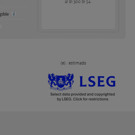
al 91 300 91 54.
ngible
(e) : estimado