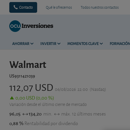
Contacto
Qué le ofrecemos
Todos nuestros contactos
AHORRAR
INVERTIR
MOMENTOS CLAVE
FORMACIÓ
Walmart
US9311421039
112,07 USD
06/08/2026
22:00
(Nasdaq)
0,00 USD (0,00 %)
Variación desde el último cierre de mercado
96,05
134,20
min.
máx. 12 últimos meses
0,88 %
Rentabilidad por dividendo