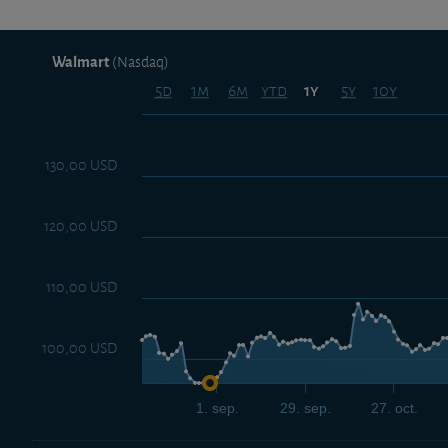
Walmart
(Nasdaq)
5d
1m
6m
ytd
5y
10y
1y
130,00 USD
120,00 USD
110,00 USD
100,00 USD
1. sep.
29. sep.
27. oct.