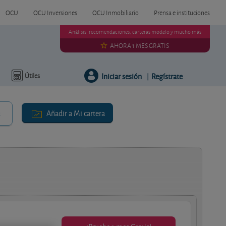
OCU
OCU Inversiones
OCU Inmobiliario
Prensa e instituciones
Análisis, recomendaciones, carteras modelo y mucho más
AHORA 1 MES GRATIS
Iniciar sesión
Regístrate
Útiles
|
Añadir a Mi cartera
r