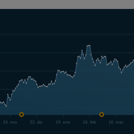
24. nov.
22. dic.
19. ene.
16. feb.
16. mar.