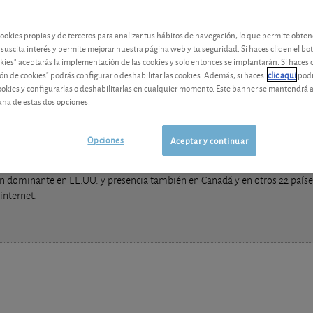
Los análisis y consejos de nuestros expertos están reservados a l
cookies propias y de terceros para analizar tus hábitos de navegación, lo que permite obte
 suscita interés y permite mejorar nuestra página web y tu seguridad. Si haces clic en el bo
okies" aceptarás la implementación de las cookies y solo entonces se implantarán. Si haces c
ón de cookies" podrás configurar o deshabilitar las cookies. Además, si haces
clic aquí
podr
cookies y configurarlas o deshabilitarlas en cualquier momento. Este banner se mantendrá 
una de estas dos opciones.
Opciones
Aceptar y continuar
 dominante en EE.UU. y presencia también en Canadá y en otros 22 países 
internet.