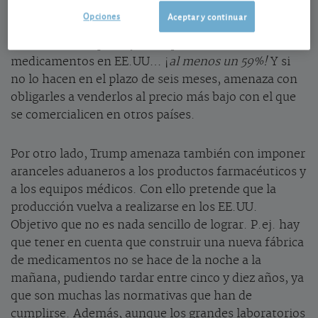
presión. En efecto, por un lado, el presidente ha
Opciones
Aceptar y continuar
firmado un decreto en el que exige a los laboratorios
farmacéuticos que bajen los precios de los
medicamentos en EE.UU… ¡
al menos un 59%!
Y si
no lo hacen en el plazo de seis meses, amenaza con
obligarles a venderlos al precio más bajo con el que
se comercialicen en otros países.
Por otro lado, Trump amenaza también con imponer
aranceles aduaneros a los productos farmacéuticos y
a los equipos médicos. Con ello pretende que la
producción vuelva a realizarse en los EE.UU.
Objetivo que no es nada sencillo de lograr. P.ej. hay
que tener en cuenta que construir una nueva fábrica
de medicamentos no se hace de la noche a la
mañana, pudiendo tardar entre cinco y diez años, ya
que son muchas las normativas que han de
cumplirse. Además, aunque los grandes laboratorios