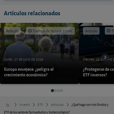
Artículos relacionados
Artículo
Tiempo de lectura: 5 min.
Artículo
T
lunes, 27 de julio de 2026
viernes, 24 de julio
Europa envejece: ¿peligra el
¿Protegerse de ca
crecimiento económico?
ETF inversos?
Invertir
ETF
Artículos
¿Qué hago con mis fondos y
ETF de los sectores farmacéutico y biotecnológico?