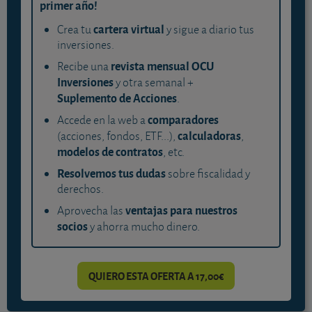
primer año!
cartera virtual
Crea tu
y sigue a diario tus
inversiones.
revista mensual OCU
Recibe una
Inversiones
y otra semanal +
Suplemento de Acciones
.
comparadores
Accede en la web a
calculadoras
(acciones, fondos, ETF...),
,
modelos de contratos
, etc.
Resolvemos tus dudas
sobre fiscalidad y
derechos.
ventajas para nuestros
Aprovecha las
socios
y ahorra mucho dinero.
QUIERO ESTA OFERTA A 17,00€