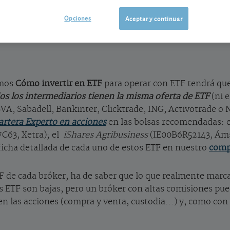
Opciones
Aceptar y continuar
, custodia…) y, como con ellas, las diferencias de comisiones entre un intermediario y o
amos
Cómo invertir en ETF
para operar con ETF tendrá qu
os los intermediarios tienen la misma oferta de ETF
(ni e
BVA, Sabadell, Bankinter, Clicktrade, ING, Activotrade o 
artera Experto en acciones
en las bolsas recomendadas: 
C63, Xetra); el
iShares Agribusiness
(IE00B6R52143, Áms
icha detallada de cada uno de estos ETF en nuestro
comp
ETF de cada bróker, ha de saber que lo que realmente marca
s ETF son bajas, pero un bróker con altas comisiones pued
en las acciones (compra y venta, custodia…) y, como con 