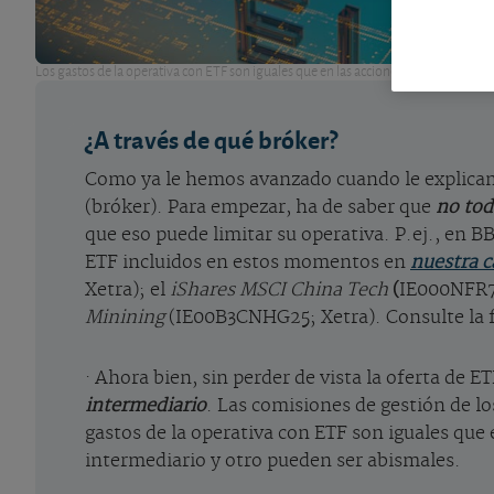
Los gastos de la operativa con ETF son iguales que en las acciones (compra y venta
¿A través de qué bróker?
Como ya le hemos avanzado cuando le explic
(bróker). Para empezar, ha de saber que
no tod
que eso puede limitar su operativa. P.ej., en B
ETF incluidos en estos momentos en
nuestra c
Xetra); el
iShares MSCI China Tech
(
IE000NFR7
Minining
(IE00B3CNHG25; Xetra). Consulte la f
· Ahora bien, sin perder de vista la oferta de 
intermediario
. Las comisiones de gestión de lo
gastos de la operativa con ETF son iguales que 
intermediario y otro pueden ser abismales.