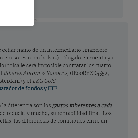
tro pueden ser abismales.
e echar mano de un intermediario financiero
n emisores ni en bolsas). Téngalo en cuenta ya
Norbolsa le será imposible contratar los cuatro
el
iShares Autom & Robotics,
(IE00BYZK4552,
terdam) y el
L&G Gold
arador de fondos y ETF.
 la diferencia son los
gastos inherentes a cada
e reducir, y mucho, su rentabilidad final. Los
ellas, las diferencias de comisiones entre un