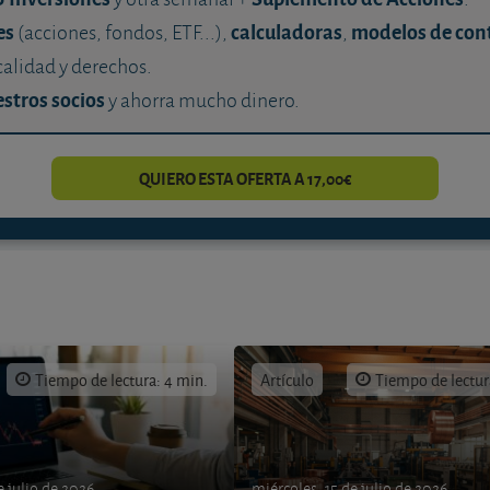
es
calculadoras
modelos de con
(acciones, fondos, ETF...),
,
calidad y derechos.
stros socios
y ahorra mucho dinero.
QUIERO ESTA OFERTA A 17,00€
Tiempo de lectura: 4 min.
Artículo
Tiempo de lectur
e julio de 2026
miércoles, 15 de julio de 2026