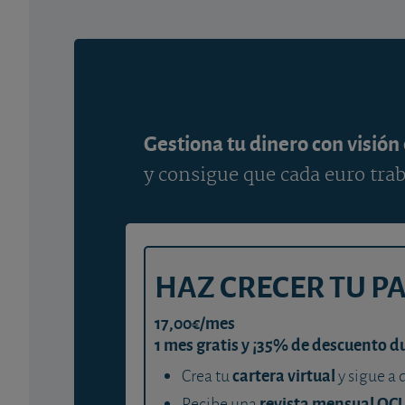
Gestiona tu dinero con visión
y consigue que cada euro trab
HAZ CRECER TU P
17,00€/mes
1 mes gratis y ¡35% de descuento d
cartera virtual
Crea tu
y sigue a 
revista mensual OC
Recibe una