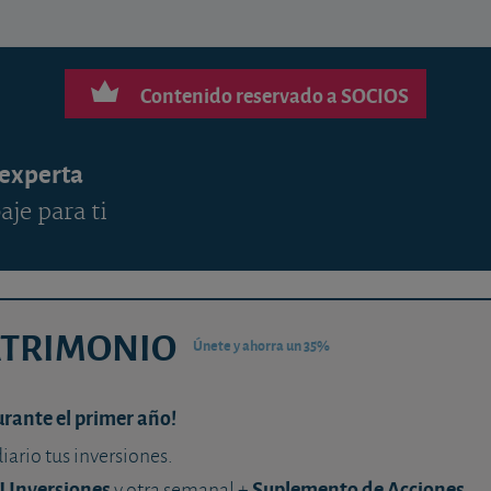
Contenido reservado a SOCIOS
 experta
aje para ti
ATRIMONIO
Únete y ahorra un 35%
urante el primer año!
diario tus inversiones.
U Inversiones
Suplemento de Acciones
y otra semanal +
.