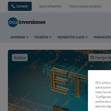
Contacto
Qué le ofrecemos
Todos nuestros contactos
AHORRAR
INVERTIR
MOMENTOS CLAVE
FORMACIÓ
Análisis
Tiempo de 
OCU utiliza 
sobre qué te
todas las co
"Configuraci
política de 
ejecutes alg