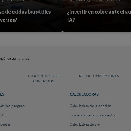
e de caídas bursátiles
¿Invertir en cobre ante el au
nversos?
IA?
3): dónde comprarlos
TODOS NUESTROS
APP OCU INVERSIONES
CONTACTOS
ES
CALCULADORAS
sitos y seguros
Calculadora de la pensión
ETF
Conversor de criptomonedas
fondos
Calculadora de oro