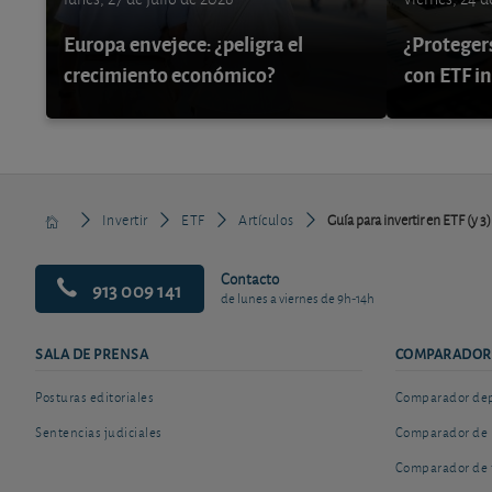
Europa envejece: ¿peligra el
¿Protegers
crecimiento económico?
con ETF i
Invertir
ETF
Artículos
Guía para invertir en ETF (y 
Contacto
913 009 141
de lunes a viernes de 9h-14h
SALA DE PRENSA
COMPARADOR
Posturas editoriales
Comparador depó
Sentencias judiciales
Comparador de 
Comparador de 