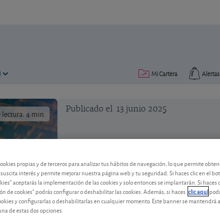
N
Mi Cartera
Alertas
Publicado el
13 junio 2025
lectura: 4 min.
Guía para invertir en ETF (y
cookies propias y de terceros para analizar tus hábitos de navegación, lo que permite obte
 suscita interés y permite mejorar nuestra página web y tu seguridad. Si haces clic en el bo
okies" aceptarás la implementación de las cookies y solo entonces se implantarán. Si haces c
A la hora de comprar y vender ETF es ese
ón de cookies" podrás configurar o deshabilitar las cookies. Además, si haces
clic aquí
podr
operar.
Mientras que en los mejores ni 
cookies y configurarlas o deshabilitarlas en cualquier momento. Este banner se mantendrá 
tradicionales la factura de media super
una de estas dos opciones.