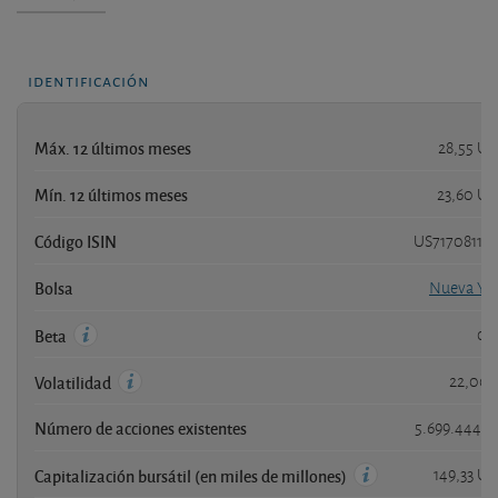
identificación
Máx. 12 últimos meses
28,55 U
Mín. 12 últimos meses
23,60 U
Código ISIN
US71708110
Bolsa
Nueva Yo
0,
Beta
22,00
Volatilidad
Número de acciones existentes
5.699.444.1
149,33 U
Capitalización bursátil (en miles de millones)