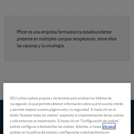
Pfizer es una empresa farmacéutica estadounidense
presente en múltiples campos terapéuticos, entre ellos
las vacunas y la oncología.
OCU utiliza cookies propias y de terceros para analizar tus hábitos de
navegación, lo que permite obtener información sobre qué te suscita interés
Pfizer
y permite mejorar nuestra página web y tu seguridad. Si haces clic en el
(Nueva York)
botón "Aceptar todas las cookies" aceptarás la implementación de las cookies
5d
1m
6m
ytd
5y
10y
1y
y solo entonces se implantarán. Si haces clic en "Configuración de cookies"
podrás configurar o deshabilitar las cookies. Además, si haces
clic aquí
podrás ver la política de cookies y configurarlas o deshabilitarlas en