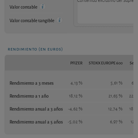
Contenido exclusivo del Supleme
Valor contable
Valor contable tangible
rendimiento (en euros)
PFIZER
STOXX EUROPE 600
S&P 
Rendimiento a 3 meses
4,13 %
5,61 %
6,6
Rendimiento a 1 año
18,12 %
21,65 %
22,4
Rendimiento anual a 3 años
-4,62 %
12,74 %
18,0
Rendimiento anual a 5 años
-5,02 %
6,97 %
12,