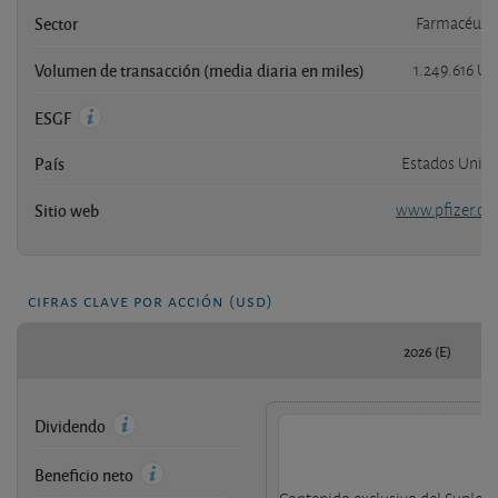
Sector
Farmacéuti
Volumen de transacción (media diaria en miles)
1.249.616 U
n
ESGF
País
Estados Unid
Sitio web
www.pfizer.c
cifras clave por acción (usd)
2026 (E)
Dividendo
Beneficio neto