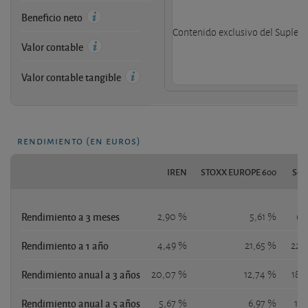
Beneficio neto
Contenido exclusivo del Supleme
Valor contable
Valor contable tangible
rendimiento (en euros)
IREN
STOXX EUROPE 600
S&P
Rendimiento a 3 meses
2,90 %
5,61 %
6,
Rendimiento a 1 año
4,49 %
21,65 %
22,
Rendimiento anual a 3 años
20,07 %
12,74 %
18,
Rendimiento anual a 5 años
5,67 %
6,97 %
12,