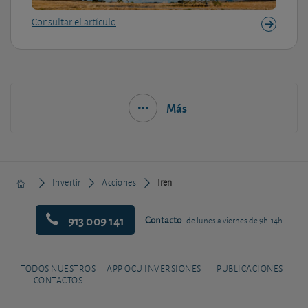
Consultar el artículo
Más
Invertir
Acciones
Iren
913 009 141
Contacto
de lunes a viernes de 9h-14h
TODOS NUESTROS
APP OCU INVERSIONES
PUBLICACIONES
CONTACTOS