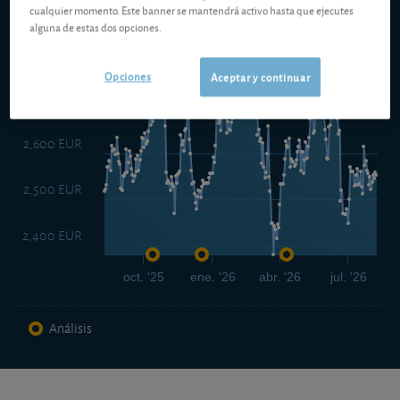
cualquier momento. Este banner se mantendrá activo hasta que ejecutes
alguna de estas dos opciones.
2,800 EUR
Opciones
Aceptar y continuar
2,700 EUR
2,600 EUR
2,500 EUR
2,400 EUR
oct. '25
ene. '26
abr. '26
jul. '26
Análisis