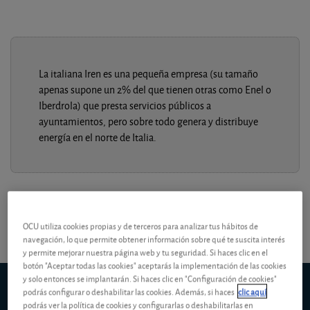
La italiana Iren es una pequeña empresa (su tamaño
apenas supone un 2% del que tienen otras como Enel o
Iberdrola) que presta servicios públicos a
ayuntamientos, pero sobre todo genera y distribuye
energía en el norte de Italia.
OCU utiliza cookies propias y de terceros para analizar tus hábitos de
navegación, lo que permite obtener información sobre qué te suscita interés
y permite mejorar nuestra página web y tu seguridad. Si haces clic en el
botón "Aceptar todas las cookies" aceptarás la implementación de las cookies
y solo entonces se implantarán. Si haces clic en "Configuración de cookies"
Iren
(Milán)
podrás configurar o deshabilitar las cookies. Además, si haces
clic aquí
5d
1m
6m
ytd
5y
10y
1y
podrás ver la política de cookies y configurarlas o deshabilitarlas en