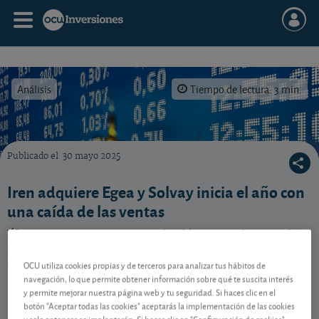
Análisis
Tiempo de lectura: 3 min.
Publicado el
30 mayo 2025
Vea las novedades de estas dos acciones.
Iren adquiere Egea y Solvay inicia el año con
una caída de las ventas
Últimas noticias en torno a la eléctrica italiana y el
grupo químico belga. ¿Cambia en algo nuestro
consejo?
OCU utiliza cookies propias y de terceros para analizar tus hábitos de
navegación, lo que permite obtener información sobre qué te suscita interés
y permite mejorar nuestra página web y tu seguridad. Si haces clic en el
botón "Aceptar todas las cookies" aceptarás la implementación de las cookies
Contenido reservado a SOCIOS
y solo entonces se implantarán. Si haces clic en "Configuración de cookies"