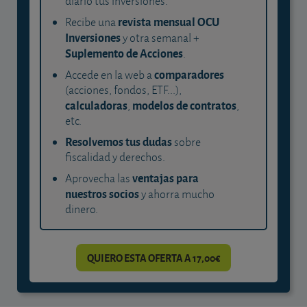
diario tus inversiones.
revista mensual OCU
Recibe una
Inversiones
y otra semanal +
Suplemento de Acciones
.
comparadores
Accede en la web a
(acciones, fondos, ETF...),
calculadoras
modelos de contratos
,
,
etc.
Resolvemos tus dudas
sobre
fiscalidad y derechos.
ventajas para
Aprovecha las
nuestros socios
y ahorra mucho
dinero.
QUIERO ESTA OFERTA A 17,00€