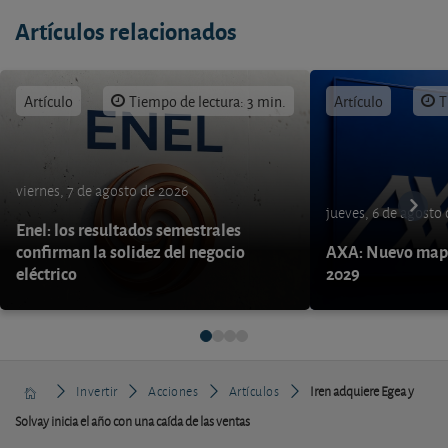
Artículos relacionados
Artículo
Tiempo de lectura: 3 min.
Artículo
T
viernes, 7 de agosto de 2026
jueves, 6 de agosto
Enel: los resultados semestrales
confirman la solidez del negocio
AXA: Nuevo mapa
eléctrico
2029
Invertir
Acciones
Artículos
Iren adquiere Egea y
Solvay inicia el año con una caída de las ventas