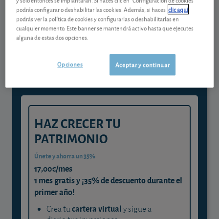
podrás configurar o deshabilitar las cookies. Además, si haces
clic aquí
podrás ver la política de cookies y configurarlas o deshabilitarlas en
Gestiona tu dinero con visión
cualquier momento. Este banner se mantendrá activo hasta que ejecutes
alguna de estas dos opciones.
experta
y consigue que cada euro trabaje
Opciones
Aceptar y continuar
para ti
HAZ CRECER TU
PATRIMONIO
Únete y ahorra un 35%
17,00€/mes
1 mes gratis y ¡35% de descuento durante el
primer año!
cartera virtual
Crea tu
y sigue a