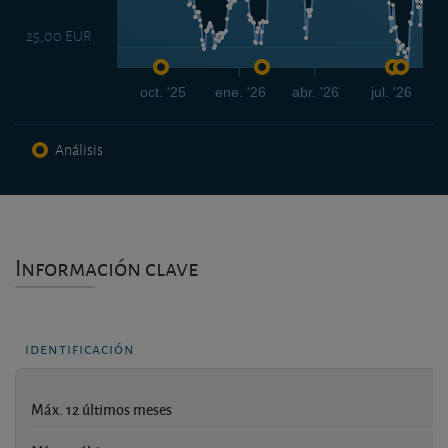
25,00 EUR
oct. '25
ene. '26
abr. '26
jul. '26
Análisis
Información clave
identificación
Máx. 12 últimos meses