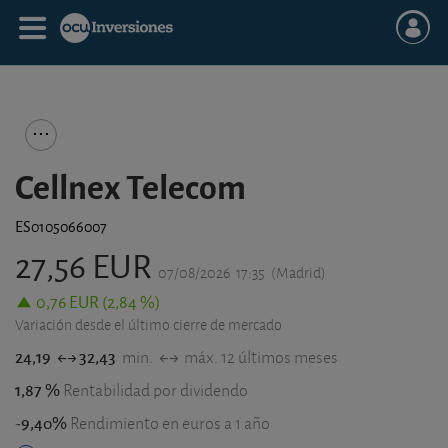
Cellnex Telecom
ES0105066007
27,56 EUR
07/08/2026
17:35
(Madrid)
0,76 EUR (2,84 %)
Variación desde el último cierre de mercado
24,19
32,43
min.
máx. 12 últimos meses
1,87 %
Rentabilidad por dividendo
-9,40%
Rendimiento en euros a 1 año