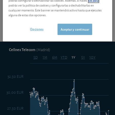
podrás configurar o deshabilitar las cookies. Además, si haces
clic aquí
podrás ver la política de cookies y configurarlas o deshabilitarlas en
cualquier momento. Este banner se mantendrá activo hasta que ejecutes
alguna de estas dos opciones.
Opciones
Aceptar y continuar
Cellnex Telecom
(Madrid)
5d
1m
6m
ytd
5y
10y
1y
32,50 EUR
30,00 EUR
27,50 EUR