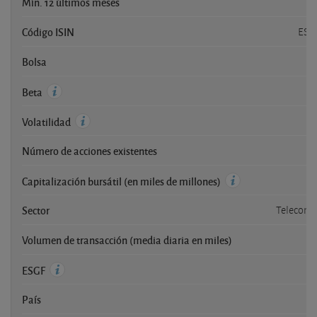
Mín. 12 últimos meses
Código ISIN
ES0
Bolsa
Beta
Volatilidad
Número de acciones existentes
Capitalización bursátil (en miles de millones)
Sector
Telecomu
Volumen de transacción (media diaria en miles)
ESGF
País