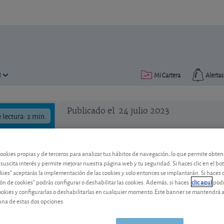
N
Mi Cartera
Alertas
Publicado el
24 julio 2023
lectura: 2 min.
cookies propias y de terceros para analizar tus hábitos de navegación, lo que permite obte
 suscita interés y permite mejorar nuestra página web y tu seguridad. Si haces clic en el bo
okies" aceptarás la implementación de las cookies y solo entonces se implantarán. Si haces c
ón de cookies" podrás configurar o deshabilitar las cookies. Además, si haces
clic aquí
podr
cookies y configurarlas o deshabilitarlas en cualquier momento. Este banner se mantendrá 
una de estas dos opciones.