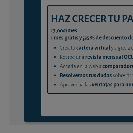
HAZ CRECER TU P
17,00€/mes
1 mes gratis y ¡35% de descuento d
cartera virtual
Crea tu
y sigue a 
revista mensual OC
Recibe una
comparador
Accede en la web a
Resolvemos tus dudas
sobre fis
ventajas para nue
Aprovecha las