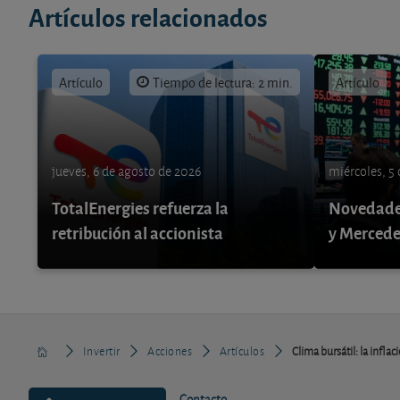
Artículos relacionados
Artículo
Tiempo de lectura: 2 min.
Artículo
jueves, 6 de agosto de 2026
miércoles, 5
TotalEnergies refuerza la
Novedade
retribución al accionista
y Mercede
Invertir
Acciones
Artículos
Clima bursátil: la infla
Contacto