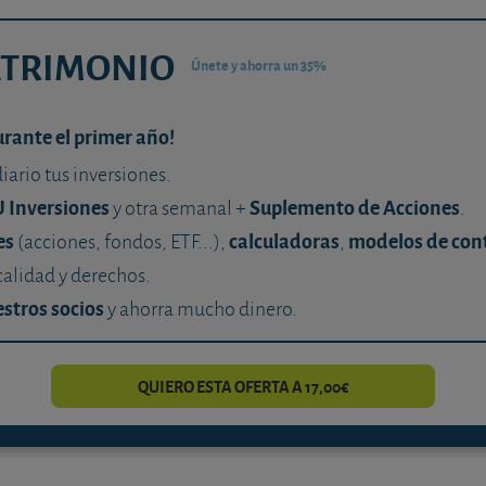
ATRIMONIO
Únete y ahorra un 35%
urante el primer año!
diario tus inversiones.
U Inversiones
Suplemento de Acciones
y otra semanal +
.
es
calculadoras
modelos de con
(acciones, fondos, ETF...),
,
calidad y derechos.
stros socios
y ahorra mucho dinero.
QUIERO ESTA OFERTA A 17,00€