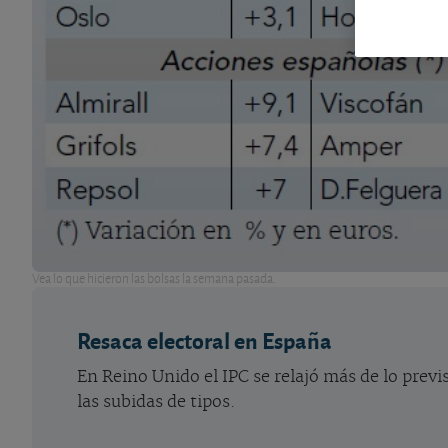
Vea lo que hicieron las bolsas la semana pasada.
Resaca electoral en España
En Reino Unido el IPC se relajó más de lo previ
las subidas de tipos.