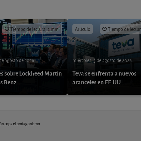
Tiempo de lectura: 2 min.
Artículo
Tiempo de lectur
 de agosto de 2026
miércoles, 5 de agosto de 2026
s sobre Lockheed Martin
Teva se enfrenta a nuevos
s Benz
aranceles en EE.UU
ción copa el protagonismo