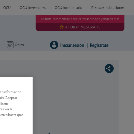
OCU
OCU Inversiones
OCU Inmobiliario
Prensa e instituciones
Análisis, recomendaciones, carteras modelo y mucho más
AHORA 1 MES GRATIS
Iniciar sesión
Regístrate
Útiles
|
ner información
tón "Aceptar
lic en
ás ver la
activo hasta que