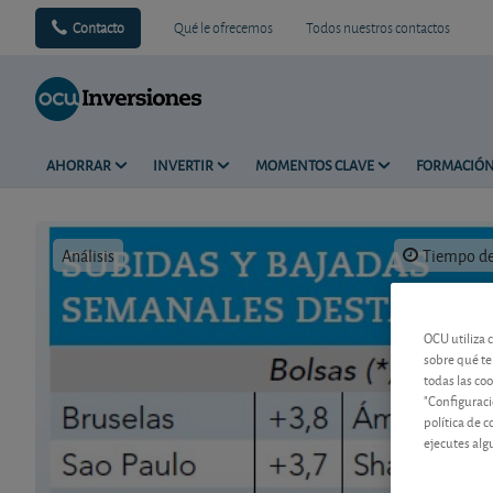
Contacto
Qué le ofrecemos
Todos nuestros contactos
AHORRAR
INVERTIR
MOMENTOS CLAVE
FORMACIÓ
Análisis
Tiempo de 
OCU utiliza 
sobre qué te
todas las co
"Configuraci
política de 
ejecutes alg