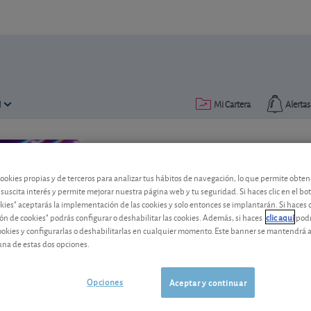
N
Mi Cartera
Alertas
Publicado el
07 noviembre 2025
lectura: 1 min.
cookies propias y de terceros para analizar tus hábitos de navegación, lo que permite obte
 suscita interés y permite mejorar nuestra página web y tu seguridad. Si haces clic en el bo
Nvidia, la primera en superar
okies" aceptarás la implementación de las cookies y solo entonces se implantarán. Si haces c
ón de cookies" podrás configurar o deshabilitar las cookies. Además, si haces
clic aquí
podr
Hace unos días el indiscutible gigante d
cookies y configurarlas o deshabilitarlas en cualquier momento. Este banner se mantendrá 
una de estas dos opciones.
artificial se convirtió en la primera emp
bursátil. Y las noticias no acaban ahí.
Opciones
Aceptar y continuar
NVIDIA
223,96 USD