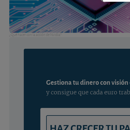
¿Qué hacer con la acción de Nvidia?
Gestiona tu dinero con visión
y consigue que cada euro trab
HAZ CRECER TU P