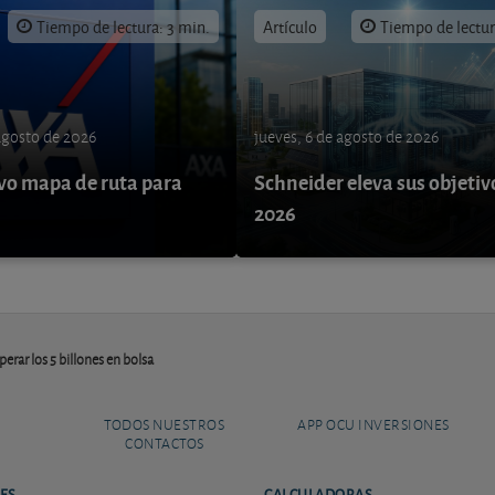
Tiempo de lectura: 3 min.
Artículo
Tiempo de lectur
 agosto de 2026
jueves, 6 de agosto de 2026
o mapa de ruta para
Schneider eleva sus objetiv
9
2026
perar los 5 billones en bolsa
TODOS NUESTROS
APP OCU INVERSIONES
CONTACTOS
ES
CALCULADORAS