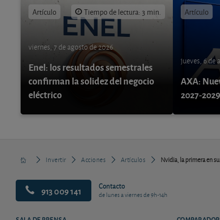
Artículo
Tiempo de lectura: 3 min.
Artículo
viernes, 7 de agosto de 2026
jueves, 6 de
Enel: los resultados semestrales
confirman la solidez del negocio
AXA: Nuev
eléctrico
2027-202
Invertir
Acciones
Artículos
Nvidia, la primera en su
Contacto
913 009 141
de lunes a viernes de 9h-14h
SALA DE PRENSA
COMPARADOR