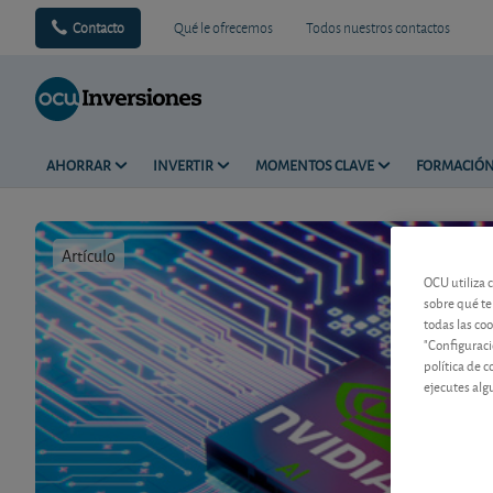
Contacto
Qué le ofrecemos
Todos nuestros contactos
AHORRAR
INVERTIR
MOMENTOS CLAVE
FORMACIÓ
Artículo
Tiempo de 
OCU utiliza 
sobre qué te
todas las co
"Configuraci
política de 
ejecutes alg