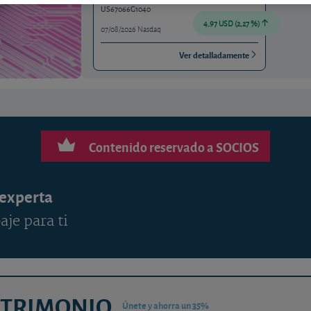
US67066G1040
4,97 USD (2,27 %)
07/08/2026 Nasdaq
Ver detalladamente
Contenido reservado a SOCIOS
 experta
aje para ti
ATRIMONIO
Únete y ahorra un 35%