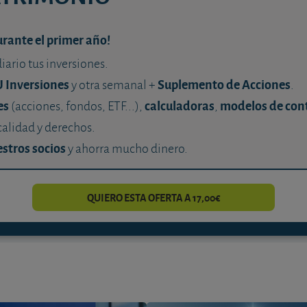
urante el primer año!
diario tus inversiones.
U Inversiones
Suplemento de Acciones
y otra semanal +
.
es
calculadoras
modelos de con
(acciones, fondos, ETF...),
,
calidad y derechos.
stros socios
y ahorra mucho dinero.
QUIERO ESTA OFERTA A 17,00€