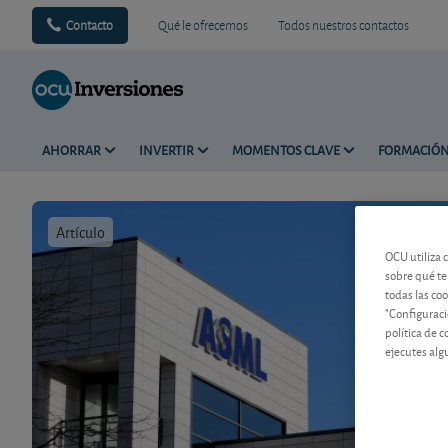
Contacto
Qué le ofrecemos
Todos nuestros contactos
AHORRAR
INVERTIR
MOMENTOS CLAVE
FORMACIÓ
Artículo
Tiempo de 
OCU utiliza 
sobre qué te
todas las co
"Configuraci
política de 
ejecutes alg