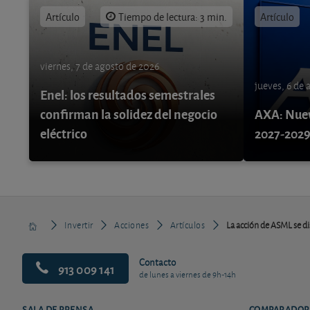
Artículo
Tiempo de lectura: 3 min.
Artículo
viernes, 7 de agosto de 2026
jueves, 6 de
Enel: los resultados semestrales
confirman la solidez del negocio
AXA: Nuev
eléctrico
2027-202
Invertir
Acciones
Artículos
La acción de ASML se d
Contacto
913 009 141
de lunes a viernes de 9h-14h
SALA DE PRENSA
COMPARADOR