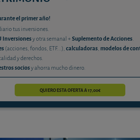
urante el primer año!
diario tus inversiones.
U Inversiones
Suplemento de Acciones
y otra semanal +
.
es
calculadoras
modelos de con
(acciones, fondos, ETF...),
,
calidad y derechos.
stros socios
y ahorra mucho dinero.
QUIERO ESTA OFERTA A 17,00€