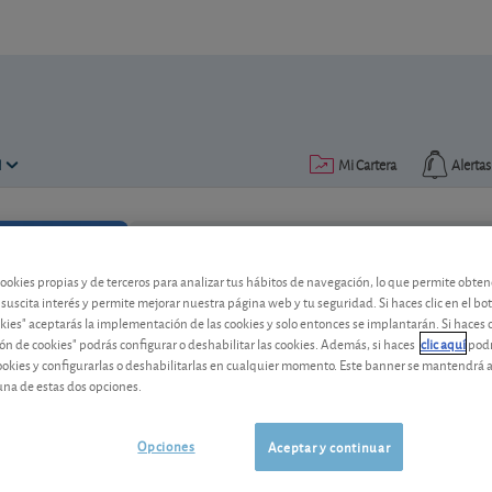
N
Mi Cartera
Alertas
Publicado el
07 noviembre 2025
lectura: 1 min.
cookies propias y de terceros para analizar tus hábitos de navegación, lo que permite obte
 suscita interés y permite mejorar nuestra página web y tu seguridad. Si haces clic en el bo
okies" aceptarás la implementación de las cookies y solo entonces se implantarán. Si haces c
La acción de ASML se dispar
ón de cookies" podrás configurar o deshabilitar las cookies. Además, si haces
clic aquí
podr
cookies y configurarlas o deshabilitarlas en cualquier momento. Este banner se mantendrá 
El especialista en equipos para semicon
una de estas dos opciones.
inteligencia artificial. ¿Qué hacer con e
Opciones
Aceptar y continuar
ASML Holding
1.499,00 EUR