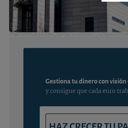
Imagen cortesía de la empresa. ¿Qué hacer con esta acción? ¿Ha llegado la hora de
Gestiona tu dinero con visión
y consigue que cada euro trab
HAZ CRECER TU P