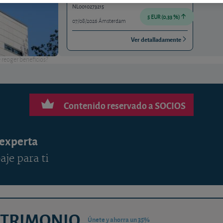
NL0010273215
5 EUR (0,33 %)
07/08/2026 Ámsterdam
Ver detalladamente
 reoger beneficios?
Contenido reservado a SOCIOS
 experta
aje para ti
ATRIMONIO
Únete y ahorra un 35%